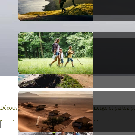
Découvrez nos treks et randonnées à la neige et partez p
La neige n'a plus de secrets pour nos guides et accompagna