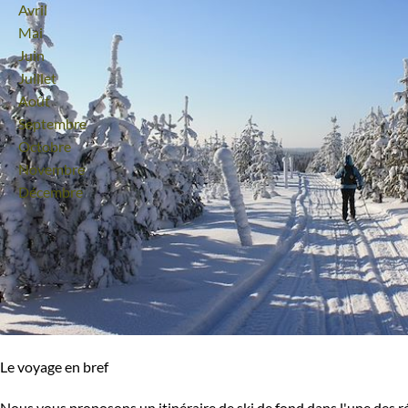
Avril
Mai
Juin
Itinérance
Juillet
Août
Itinérant
Semi-itinérant
Septembre
Octobre
En étoile
Novembre
Décembre
Environnement
Forêts, collines, rivières et lacs
Montagne
Neige
Le voyage en bref
Nous vous proposons un itinéraire de ski de fond dans l'une des ré