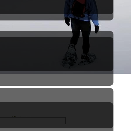
te qu´à choisir.