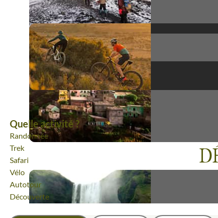
Voyages
Neige
98% de satisfaction
(
687 avis
)
Quelle activité ?
Randonnée
Trek
D
Safari
Vélo
Autotour
Découverte
Aurores boréales