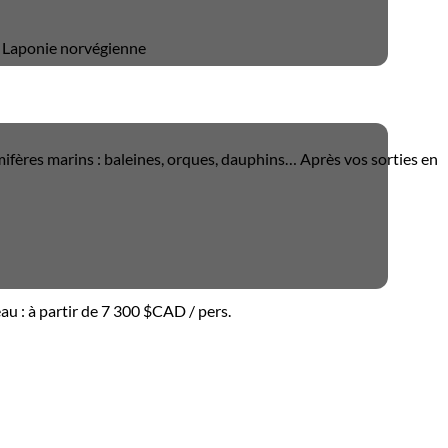
ifères marins : baleines, orques, dauphins… Après vos sorties en
au :
à partir de
7 300 $CAD
/ pers.