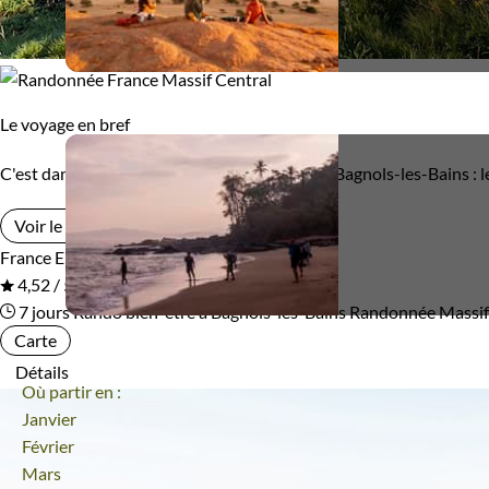
Le voyage en bref
C'est dans la haute vallée du Lot que se situe Bagnols-les-Bains :
Voir le voyage
France
En groupe
4,52 / 5
7 jours
Rando bien-être à Bagnols-les-Bains
Randonnée Massif
Carte
Détails
Où partir en :
Janvier
Février
Mars