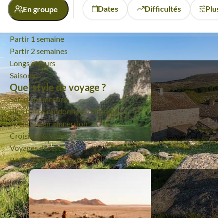
Multi-activités
Dates
Difficultés
Plus
En groupe
Toutes nos activités
Où et quand partir ?
Partir 1 semaine
Activité
Partir 2 semaines
Longs séjours
Bien-être
Randonnée
Saisons
Quel style de voyage ?
Safari sur mesure
Plus belles randonnées d'Europe
Aventure en immersion
Croisière & Voiles
Voyages désert
Rêvez, explorez, voyagez