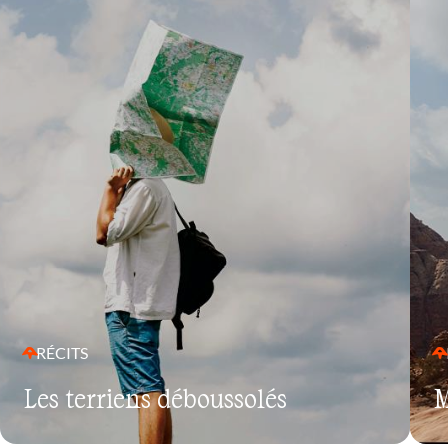
RÉCITS
Les terriens déboussolés
M