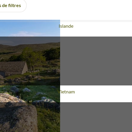
 de filtres
Voyage
Islande
Voyage
Vietnam