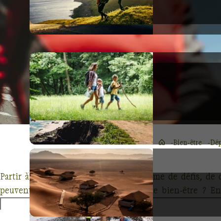
Bien-être
Dép
Partir à l'aventure est souvent synonyme de défis, de
peuvent également être une source de bien-être ? En 
reconnecter avec la nature et de trouver un équilibre inté