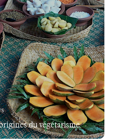
TS
origines du végétarisme