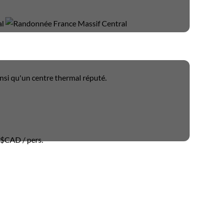
insi qu'un centre thermal réputé.
0 $CAD
/ pers.