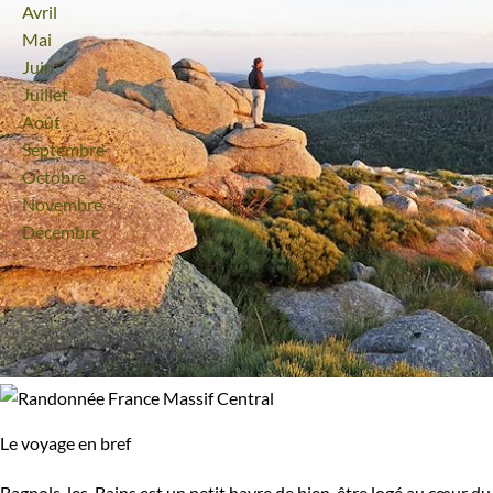
Avril
Mai
Juin
Juillet
Août
Septembre
Octobre
Novembre
Décembre
Le voyage en bref
Bagnols-les-Bains est un petit havre de bien-être logé au cœur du 