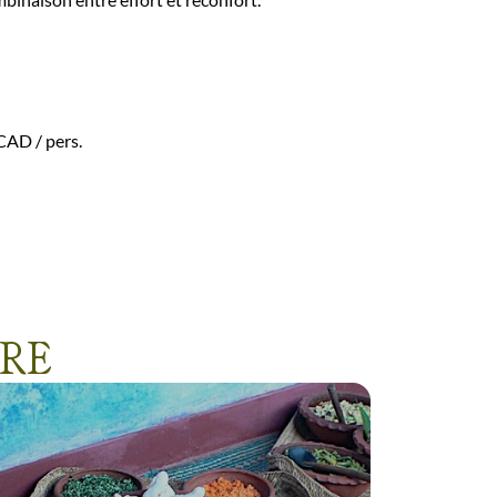
$CAD
/ pers.
TRE