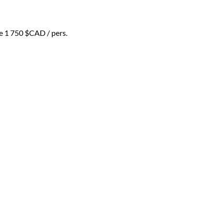
de
1 750 $CAD
/ pers.