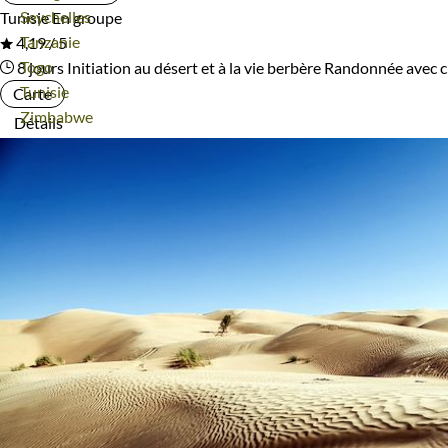
Voyage
Seychelles
Tunisie
En groupe
Voyage
Tanzanie
4,19 / 5
Voyage
Togo
8 jours
Initiation au désert et à la vie berbère
Randonnée avec c
Voyage
Tunisie
Carte
Voyage
Zimbabwe
Détails