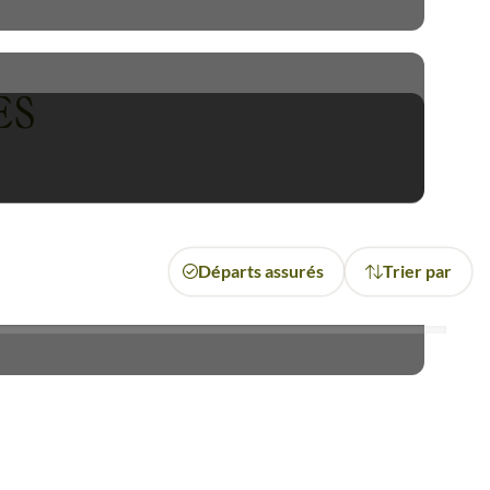
s de Dougga, perdues dans les
ES
 et accueillante. Le thé à la
enne.
 : autant de moments qui font
noubliable épopée, où chaque
Départs assurés
Trier par