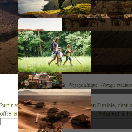
Voyage Afrique
Voyage aventure
Partir en randonnée avec un chameau en Tunisie, c'est p
offre la magie du désert du Sahara où s'étendent à l'
compagnons robustes, nous invitent à ralentir, adaptant