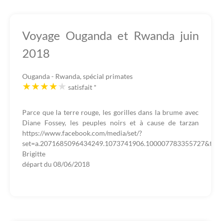
Voyage Ouganda et Rwanda juin
2018
Ouganda - Rwanda, spécial primates
satisfait
*
Parce que la terre rouge, les gorilles dans la brume avec
Diane Fossey, les peuples noirs et à cause de tarzan
https://www.facebook.com/media/set/?
set=a.2071685096434249.1073741906.100007783355727&typ
Brigitte
départ du
08/06/2018