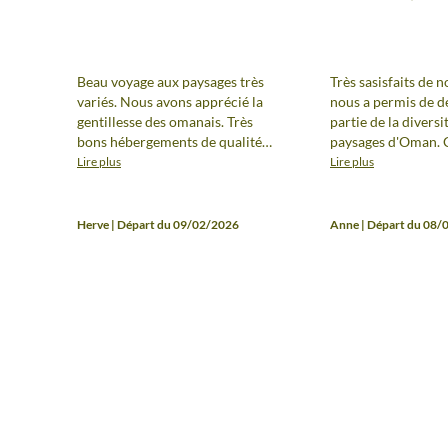
Beau voyage aux paysages très
Très sasisfaits de n
variés. Nous avons apprécié la
nous a permis de d
gentillesse des omanais. Très
partie de la diversi
bons hébergements de qualité
paysages d'Oman. 
dont celui avec vision 360° dans
donne envie de rev
Lire plus
Lire plus
le désert. Excellent choix des
approfondir! En re
restaurants typiques locaux par
presque plus une 
notre guide.
organisé classique 
Herve | Départ du 09/02/2026
Anne | Départ du 08/
séjour de randonnée
sont plus des balad
randonnée. Guide e
aux petits soins, 
simples mais confo