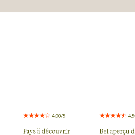
AVIS VOYAGEURS À OMAN
Des retours authentiques pour vous aider à choisir en
toute transparence.
Voir tous les avis
Pays à découvrir
Bel aperçu 