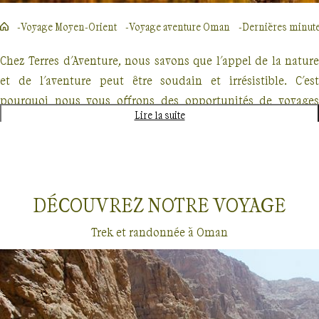
Voyage Moyen-Orient
Voyage aventure Oman
Dernières minut
Chez Terres d'Aventure, nous savons que l'appel de la nature
et de l'aventure peut être soudain et irrésistible. C'est
pourquoi nous vous offrons des opportunités de voyages
Lire la suite
d'aventure en dernières minutes, parfaits pour les
explorateurs spontanés. Que vous rêviez de traverser des
paysages majestueux, de vous immerger dans la beauté
sauvage ou de relever des défis physiques stimulants, nous
DÉCOUVREZ NOTRE
VOYAGE
avons le voyage qu'il vous faut.
Trek et randonnée à Oman
Nos offres de dernières minutes comprennent des treks
inoubliables, des randonnées dans des lieux emblématiques
et des croisières exploratoires. Imaginez-vous parcourant les
sentiers escarpés du GR20 en Corse, ou naviguant parmi les
Dernières minutes
Oman