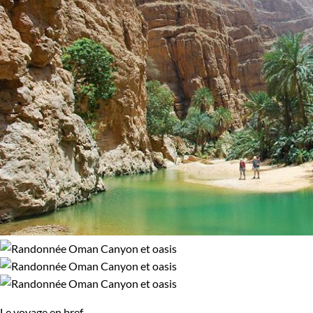
glaciers du Spitzberg. Peut-être préférez-vous une expérience
94% de satisfaction
(
465 avis
)
plus puissante, comme gravir les pentes du Kilimandjaro ou
simplement explorer les volcans d'Auvergne.
Chaque voyage est soigneusement organisé pour vous offrir
une expérience authentique et enrichissante. Profitez-en
pour découvrir des destinations spectaculaires et vivre des
moments uniques.
Le voyage en bref