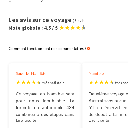
Les avis sur ce voyage
(6 avis)
Note globale : 4.5 / 5
Comment fonctionnent nos commentaires ?
Superbe Namibie
Namibie
très satisfait
très sat
Ce voyage en Namibie sera
Deuxième voyage e
pour nous inoubliable. La
Austral sans aucun 
formule en autonomie 4X4
fût un émerveillem
combinée à des étapes dans
du début à la fin d
Lire la suite
Lire la suite
les lodges permet la
tant sur le plan p
découverte tout en restant
couper le souffl