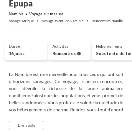
Epupa
Namibie
Voyage sur mesure
Voyage Afrique
Voyage aventure Namibie
Rencontres Namibie
Durée
Activités
Hébergements
16 jours
Rencontres
Sous tente de to
La Namibie est une merveille pour tous ceux qui ont soif
d'horizons sauvages. Ce voyage, riche en rencontres,
vous dévoile la richesse de la faune animalière
namibienne ainsi que des populations, et vous promet de
belles randonnées. Vous profitez le soir de la quiétude de
vos hébergements de charme. Rendez-vous tout d'abord
avec les springboks, zèbres, oryx, gnous et girafes dans le
parc d'Etosha. Puis traversez l'Ovamboland et le
Lire la suite
Kaokoland pour partir à la rencontre des peuples semi-