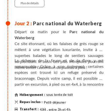
Plus de détails
Parc national du Waterberg
Départ ce matin pour le
Parc national du
Waterberg
Ce site étonnant, où les falaises de grès rouge se
mêlent à une végétation luxuriante, invite à de
superbes balades le long de sentiers sauvages
La richesse de la faune et de la flore y est
surplombant le bush. Les plus intrépides pourront
remarquable. Grâce à son isolement, certaines
même tenter l’ascension du plateau à pied !
espèces ont trouvé ici un refuge préservé du
braconnage. Depuis votre camp, il est possible de
partir en excursion, à pied ou en 4x4, à la rencontre
des rhinocéros (nous consulter).
sous tente de toit
Petit-déjeuner
4X4 , entre 3h et 4h