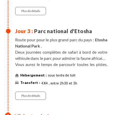
Plus de détails
Parc national d'Etosha
Route pour pour le plus grand parc du pays :
Etosha
National Park
.
Deux journées complètes de safari à bord de votre
véhicule dans le parc pour admirer la faune africaine.
Vous aurez le temps de parcourir toutes les pistes,
de point d'eau en point d'eau, pour surprendre les
sous tente de toit
animaux qui viennent se désaltérer.
4X4 , entre 2h30 et 3h
Considéré comme la perle d’Etosha, le [b camp
d’Okaukuejo est le quartier général de la réserve. Les
Plus de détails
promenades matinales autour de ce camp vous
entraîneront sur la piste des éléphants de la savane.
Réputée pour son grand nombre de rhinocéros noirs