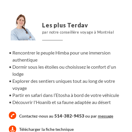
nomades Ovambos et Himbas. Découvrez ensuite la
beauté naturelle des chutes d'Epupa e, plus au sud, la
région du Damaraland composée de plaines arides
Les plus Terdav
recouvertes de savane dominées par des montagnes.
par notre conseillère voyage à Montréal
Lors de votre croisière dans le lagon de Walvis Bay, vous
observez des pélicans, flamants roses et des colonies
d'otaries. Vous complétez votre voyage par le désert du
Rencontrer le peuple Himba pour une immersion
Namib avec ses contrastes de couleurs et ses dunes
authentique
orangées. Circuit en autonomie avec votre véhicule de
Dormir sous les étoiles ou choisissez le confort d'un
location ou avec un guide-chauffeur selon votre choix.
lodge
Explorer des sentiers uniques tout au long de votre
voyage
Partir en safari dans l’Etosha à bord de votre véhicule
Découvrir l'Hoanib et sa faune adaptée au désert
514-382-9453
Contactez-nous au
ou par
message
Télécharger la fiche technique