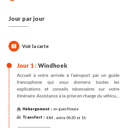
Jour par jour
Windhoek
Accueil à votre arrivée à l'aéroport par un guide
francophone qui vous donnera toutes les
explications et conseils nécessaires sur votre
itinéraire. Assistance à la prise en charge du véhicule
de location.
en guesthouse
Route pour
Windhoek
. Installation à votre
4X4 , entre 0h30 et 1h
hébergement.