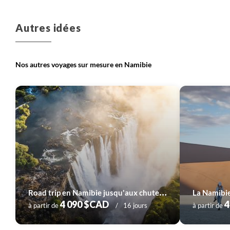
Autres idées
Nos autres voyages sur mesure en Namibie
R
oad trip en Namibie jusqu'aux chutes Victoria
La Namibie
4 090 $CAD
4
à partir de
16 jours
à partir de