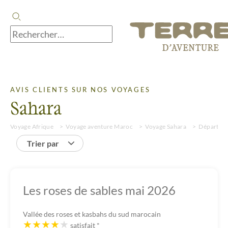
AVIS CLIENTS SUR NOS VOYAGES
Sahara
Voyage Afrique
Voyage aventure Maroc
Voyage Sahara
Départs a
Trier par
Les roses de sables mai 2026
Vallée des roses et kasbahs du sud marocain
satisfait
*