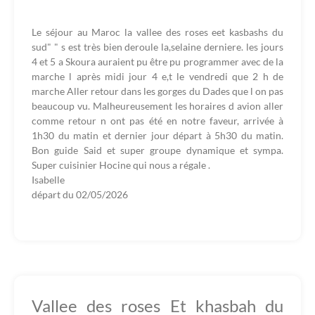
Le séjour au Maroc la vallee des roses eet kasbashs du
sud" " s est très bien deroule la,selaine derniere. les jours
4 et 5 a Skoura auraient pu être pu programmer avec de la
marche l après midi jour 4 e,t le vendredi que 2 h de
marche Aller retour dans les gorges du Dades que l on pas
beaucoup vu. Malheureusement les horaires d avion aller
comme retour n ont pas été en notre faveur, arrivée à
1h30 du matin et dernier jour départ à 5h30 du matin.
Bon guide Said et super groupe dynamique et sympa.
Super cuisinier Hocine qui nous a régale .
Isabelle
départ du
02/05/2026
Vallee des roses Et khasbah du