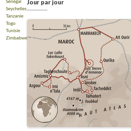
Voyage
Sénégal
Jour par jour
Voyage
Seychelles
Voyage
Tanzanie
Voyage
Togo
Voyage
Tunisie
Voyage
Zimbabwe