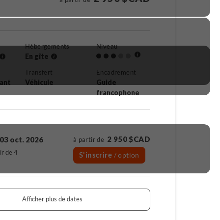
Hébergements
Niveau
En gîte
Transfert
Encadrement
rant
Véhicule
Guide
francophone
2 950 $CAD
03 oct. 2026
à partir de
ir de 4
S'inscrire
/ option
Afficher plus de dates