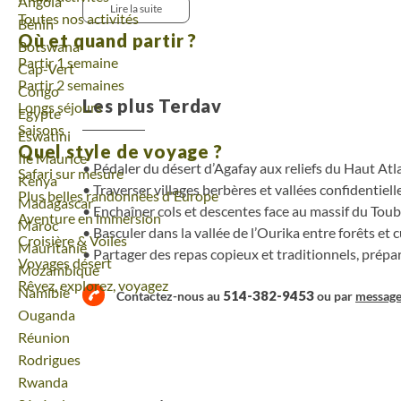
Voyage
Angola
paysages et rencontres, jusqu’à la descente final
Lire la suite
Toutes nos activités
Voyage
Bénin
l’Ourika. Une itinérance cohérente, vivante, façonn
Où et quand partir ?
voyage.
Voyage
Botswana
Partir 1 semaine
Voyage
Cap-Vert
Partir 2 semaines
Voyage
Congo
Les plus Terdav
Longs séjours
Voyage
Egypte
Saisons
Voyage
Eswatini
Quel style de voyage ?
Voyage
Ile Maurice
Pédaler du désert d’Agafay aux reliefs du Haut Atl
Safari sur mesure
Voyage
Kenya
Traverser villages berbères et vallées confidentiell
Plus belles randonnées d'Europe
Voyage
Madagascar
Enchaîner cols et descentes face au massif du Toub
Aventure en immersion
Voyage
Maroc
Basculer dans la vallée de l’Ourika entre forêts et 
Croisière & Voiles
Voyage
Mauritanie
Partager des repas copieux et traditionnels, prépar
Voyages désert
Voyage
Mozambique
Rêvez, explorez, voyagez
Voyage
Namibie
514-382-9453
Contactez-nous au
ou par
messag
Voyage
Ouganda
Voyage
Réunion
Voyage
Rodrigues
Voyage
Rwanda