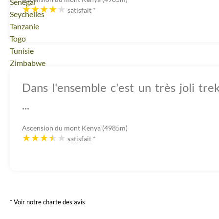
Voyage
Sénégal
satisfait
*
Voyage
Seychelles
Voyage
Tanzanie
Voyage
Togo
Voyage
Tunisie
Voyage
Zimbabwe
Dans l'ensemble c'est un très joli tre
...
Ascension du mont Kenya (4985m)
satisfait
*
* Voir notre charte des avis