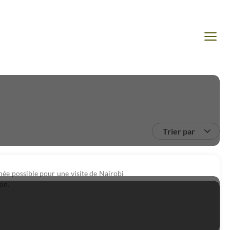
Trier par
née possible pour une visite de Nairobi
on.