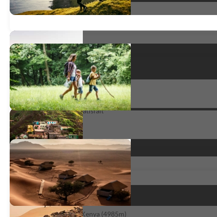
satisfait
*
Mont Kenya
Ascension du mont Kenya (4985m)
très satisfait
*
Séjour très riche
Ascension du mont Kenya (4985m)