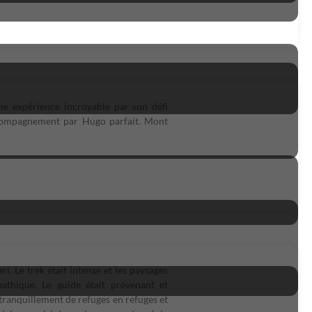
une expérience incroyable par son défi
 accompagnement par Hugo parfait. Mont
i. Le trek était intense et les paysages
athique. Le guide était prévenant et
tranquillement de refuges en refuges et