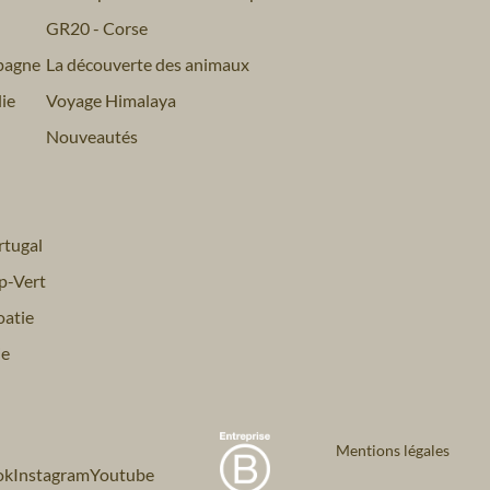
GR20 - Corse
pagne
La découverte des animaux
ie
Voyage Himalaya
Nouveautés
tugal
p-Vert
atie
ie
Mentions légales
ok
Instagram
Youtube