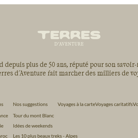
 depuis plus de 50 ans, réputé pour son savoir-
rres d'Aventure fait marcher des milliers de v
ns
Nos suggestions
Voyages à la carte
Voyages caritatifs
Vo
ance
Tour du mont Blanc
ie
Idées de weekends
roc
Les 10 plus beaux treks - Alpes