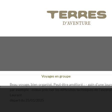
Voyages en groupe
Beau voyage, bien organisé. Peut-être amélioré : - gain d'une jour
e
par exemple - mieux préciser les difficultés techniques de l'ascensi
Laurent
départ du
25/01/2025