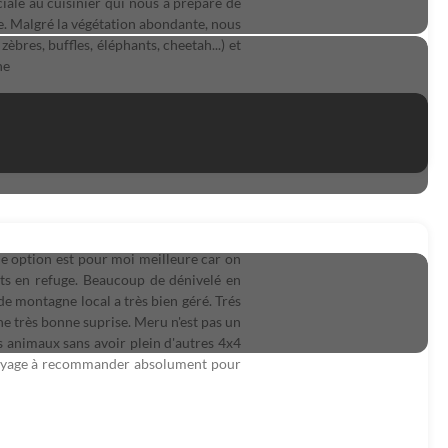
ale au cuisinier qui nous a préparé de
tte. Malgré la végétation abondante, nous
èbres, buffles, éléphants, cheetah...) et
ne
Une option est pour moi meilleure car on
uits en refuge. Beaucoup de dénivelé en
de montagne local a très bien géré. Trés
une très bonne suprise. Meru n'est pas un
s animaux sans avoir plein d'autres 4x4
 voyage à recommander absolument pour