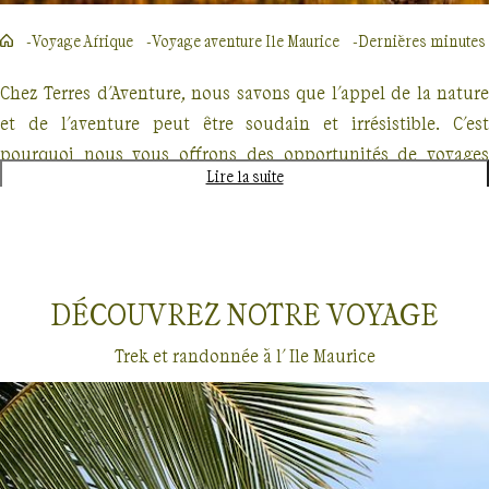
Voyage Afrique
Voyage aventure Ile Maurice
Dernières minutes
Chez Terres d'Aventure, nous savons que l'appel de la nature
et de l'aventure peut être soudain et irrésistible. C'est
pourquoi nous vous offrons des opportunités de voyages
Lire la suite
d'aventure en dernières minutes, parfaits pour les
explorateurs spontanés. Que vous rêviez de traverser des
paysages majestueux, de vous immerger dans la beauté
sauvage ou de relever des défis physiques stimulants, nous
DÉCOUVREZ NOTRE
VOYAGE
avons le voyage qu'il vous faut.
Trek et randonnée à l' Ile Maurice
Nos offres de dernières minutes comprennent des treks
inoubliables, des randonnées dans des lieux emblématiques
et des croisières exploratoires. Imaginez-vous parcourant les
sentiers escarpés du GR20 en Corse, ou naviguant parmi les
Dernières minutes
Ile Maurice