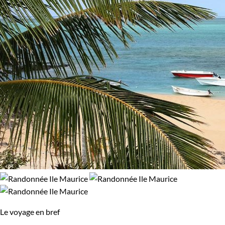
glaciers du Spitzberg. Peut-être préférez-vous une expérience
61% de satisfaction
(
18 avis
)
plus puissante, comme gravir les pentes du Kilimandjaro ou
simplement explorer les volcans d'Auvergne.
Chaque voyage est soigneusement organisé pour vous offrir
une expérience authentique et enrichissante. Profitez-en
pour découvrir des destinations spectaculaires et vivre des
moments uniques.
Le voyage en bref