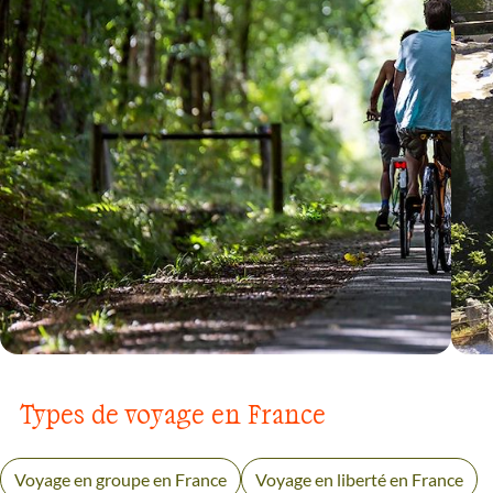
VOYAGE
PAYS BASQUE ET SUD-OUEST
Types de voyage en France
Voyage en groupe en France
Voyage en liberté en France