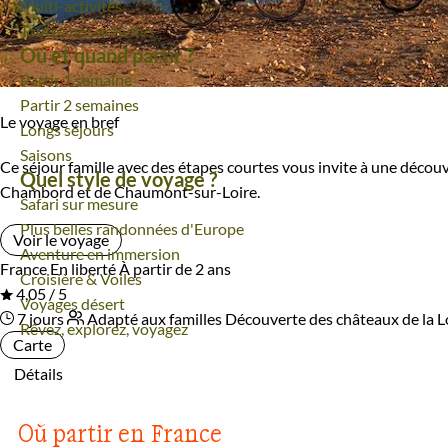
Multi-activités
Toutes nos activités
Où et quand partir ?
Partir 1 semaine
Partir 2 semaines
Le voyage en bref
Longs séjours
Saisons
Ce séjour famille avec des étapes courtes vous invite à une décou
Quel style de voyage ?
Chambord et de Chaumont-sur-Loire.
Safari sur mesure
Plus belles randonnées d'Europe
Voir le voyage
Aventure en immersion
France
En liberté
À partir de 2 ans
Croisière & Voiles
4,05 / 5
Voyages désert
7 jours
Adapté aux familles
Découverte des châteaux de la Lo
Rêvez, explorez, voyagez
Carte
Détails
Où partir en France