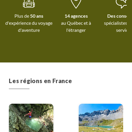
négligeable de
préparation et de
Plus de
50 ans
14 agences
Des conseil
coordination, et donc de
d'expérience du voyage
au Québec et
à
spécialistes à
la fatigue et du stress.
d'aventure
l'étranger
service
Les régions en France