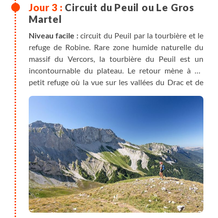
Circuit du Peuil ou Le Gros
Martel
Niveau facile :
circuit du Peuil par la tourbière et le
refuge de Robine. Rare zone humide naturelle du
massif du Vercors, la tourbière du Peuil est un
incontournable du plateau. Le retour mène à un
petit refuge où la vue sur les vallées du Drac et de
l'Isère et des massifs environnants est splendide.
2h30 à 3h de marche, dénivelés : +250m, -250m
Niveau difficile :
depuis Villard-de-Lans, vous
partez à la découverte des Gorges de la Bourne
depuis les balcons de la Ferrière. La randonnée se
poursuit en sous-bois jusqu’aux falaises qui vous
offrent une vue plongeante au coeur des entrailles
du Vercors. Au retour, passage au Gros Martel en
alternant forêt et prairies.