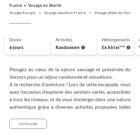
France
Voyage en liberté
Voyage Europe
Voyage aventure France
Voyage Alpes du Nord
Durée
Activités
Hébergements
6 jours
Randonnée
En hôtel ***
Plongez au cœur de la nature sauvage et préservée du
Vercors pour un séjour randonnée et sensations .
A la recherche d'aventure ? Lors de cette escapade, vous
avez l’occasion d’explorer des sentiers variés, accessibles
à tous les niveaux, et de vous immerger dans une nature
authentique grâce à diverses activités proposées telles
que : VTT électrique, canyoning ou encore spéléologie.
Entre forêts majestueuses, falaises vertigineuses, et
Lire la suite
vallées d'altitude, ce haut plateau offre un terrain unique
pour les amateurs de plein air et de paysages grandioses.