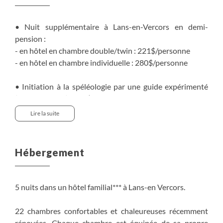
• Nuit supplémentaire à Lans-en-Vercors en demi-
pension :
- en hôtel en chambre double/twin : 221$/personne
- en hôtel en chambre individuelle : 280$/personne
• Initiation à la spéléologie par une guide expérimenté
(environ 2 à 3h) : 140$/personne
Lire la suite
• Activité canyoning dans le canyon des Ecouges
(environ 2 à 3h30) : 140$/personne
Hébergement
• Location VTT électrique : 170$/personne
5 nuits dans un hôtel familial*** à Lans-en Vercors.
22 chambres confortables et chaleureuses récemment
rénovées. Chaque chambre est équipée de sa propre