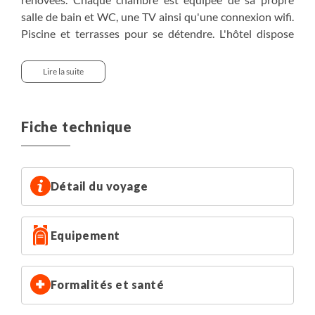
salle de bain et WC, une TV ainsi qu'une connexion wifi.
Piscine et terrasses pour se détendre. L'hôtel dispose
également d'un bar, d'une bibliothèque et d'un salon
avec cheminée.
Lire la suite
Fiche technique
Détail du voyage
Equipement
Formalités et santé