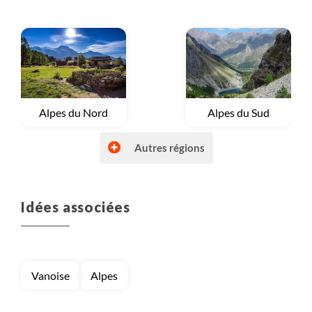
Voyage
Alpes du Nord
Voyage
Alpes du Sud
Autres régions
Idées associées
Voyage
Autres régions (France)
Voyage
Bretagne et Normandie
Vanoise
Alpes