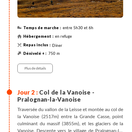
entre 5h30 et 6h
en refuge
Diner
750 m
750 m
14 km
Randonnée
Plus de détails
Col de la Vanoise -
Pralognan-la-Vanoise
Traversée du vallon de la Leisse et montée au col de
la Vanoise (2517m) entre la Grande Casse, point
culminant du massif (3855m), et les glaciers de la
Vanoise. Descente vers le village de Pralognan-la-