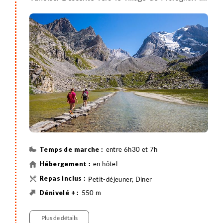
Vanoise par le lac Long et le célèbre gué du lac des
Vaches. Nuit en hôtel à Pralognan.
entre 6h30 et 7h
en hôtel
Petit-déjeuner, Diner
550 m
1500 m
17 km
Randonnée
Plus de détails