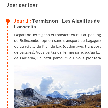
Jour par jour
Termignon - Les Aiguilles de
Lanserlia
Départ de Termignon et transfert en bus au parking
de Bellecombe (option sans transport de bagages)
ou au refuge du Plan du Lac (option avec transport
de bagages). Vous partez de Termignon jusqu’au lac
de Lanserlia, un petit parcours qui vous plongera
dans l’ambiance la plus secrète de la Vanoise.
Possibilité de rallonger la randonnée en prolongeant
jusqu'au superbe plateau sauvage du Turc, puis
redescente par le vallon de la Rocheure. Nuit en
refuge.
Variante par le plateau du Turc : dénivelés +100m /
-100m, 4km supplémentaires.