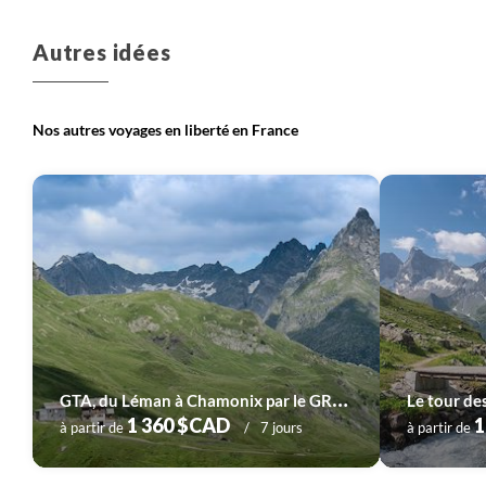
Voyage
Corse
Voyage
Massif Central
Autres idées
Nos autres voyages en liberté en France
Voyage
Provence - Côte d'Azur
Voyage
Pyrénées
Voyage
Sud-Ouest
Voyage
Vallée de la Loire
G
TA, du Léman à Chamonix par le GR5 (étape 1)
1 360 $CAD
1
à partir de
7 jours
à partir de