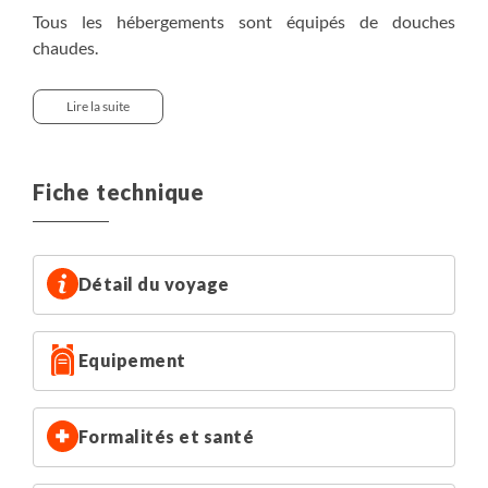
Tous les hébergements sont équipés de douches
chaudes.
Important:
Lire la suite
Vous devez prévoir votre taie d'oreiller, votre drap de sac
et votre serviette sur ce séjour (les hébergements ne les
fournissent pas). En revanche des couvertures sont
Fiche technique
fournies.
Pour un hébergement supérieur, voir la
version confort
FRAL259
(les itinéraires ne sont pas les mêmes).
Détail du voyage
Equipement
Formalités et santé