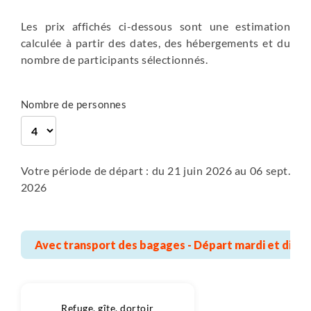
détour possible jusqu’au col de la Masse (2923m).
Termignon.
Les prix affichés ci-dessous sont une estimation
entre 5h et 5h30
entre 7h et 7h30
Nuit en refuge sans vos bagages.
Fin de la randonnée à Termignon.
calculée à partir des dates, des hébergements et du
en refuge
libre
nombre de participants sélectionnés.
Petit-déjeuner, Diner
Petit-déjeuner
950 m
780 m
Nombre de personnes
550 m
1800 m
13 km
17 km
Randonnée
Randonnée
Plus de détails
Plus de détails
Votre période de départ : du 21 juin 2026 au 06 sept.
2026
entre 7h et 7h30
en refuge
Petit-déjeuner, Diner
Avec transport des bagages - Départ mardi et dima
1150 m
900 m
18 km
Randonnée
Plus de détails
Refuge, gîte, dortoir