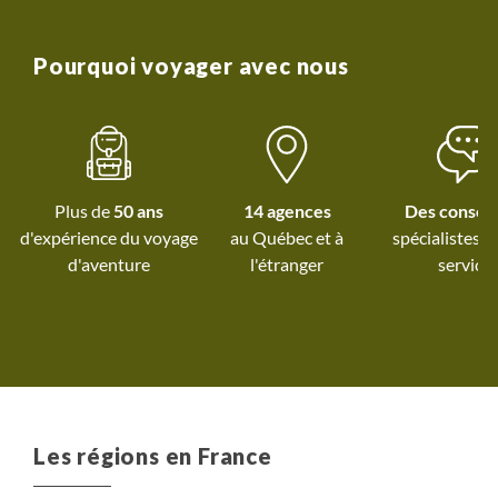
aguerri
l’entreprise et qui nous permet d’investir dans de
nouveaux projets et développer des nouveaux
voyages.
Pourquoi voyager avec nous
Plus de
50 ans
14 agences
Des conseil
d'expérience du voyage
au Québec et
à
spécialistes à
d'aventure
l'étranger
service
Les régions en France