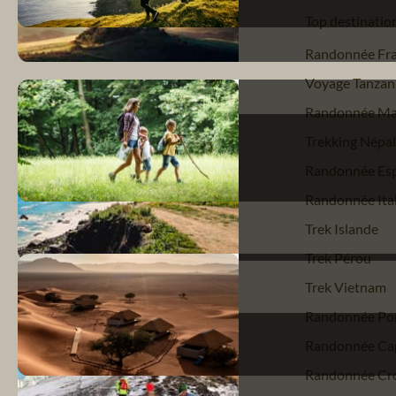
Top destinatio
Randonnée Fr
Voyage Tanzan
Randonnée Ma
Trekking Népal
Randonnée Es
Randonnée Ital
Trek Islande
Trek Pérou
Trek Vietnam
Randonnée Por
Randonnée Ca
Randonnée Cro