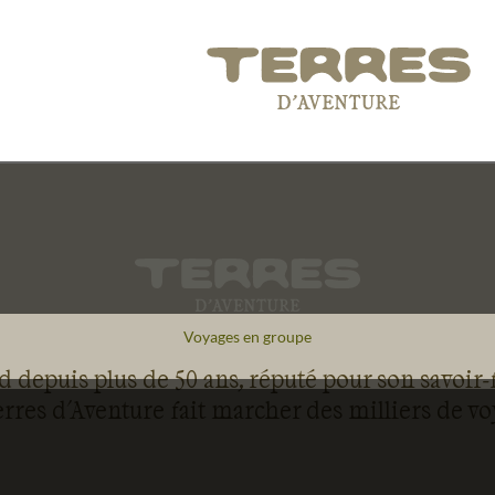
Voyages en groupe
 depuis plus de 50 ans, réputé pour son savoir-
rres d'Aventure fait marcher des milliers de v