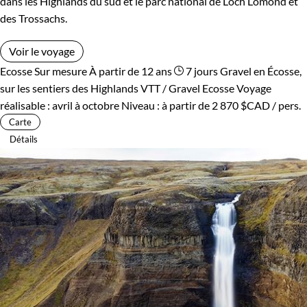
dans les Highlands du sud et le parc national de Loch Lomond et
des Trossachs.
Voir le voyage
Ecosse
Sur mesure
À partir de 12 ans
7 jours
Gravel en Écosse,
sur les sentiers des Highlands
VTT / Gravel Ecosse
Voyage
réalisable : avril à octobre
Niveau :
à partir de
2 870 $CAD
/ pers.
Carte
Détails