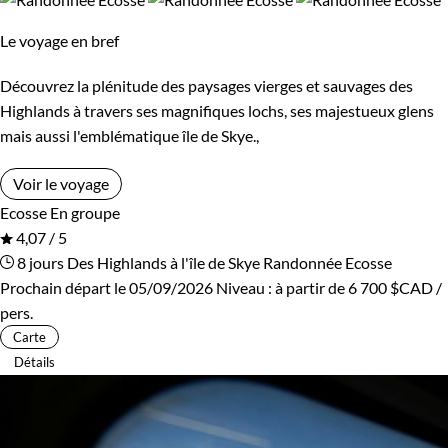
Confort
Le voyage en bref
Refuge, gîte, dortoir
Standard
Découvrez la plénitude des paysages vierges et sauvages des
Highlands à travers ses magnifiques lochs, ses majestueux glens
Supérieur
Haut de gamme
mais aussi l'emblématique île de Skye.,
Voir le voyage
Itinérance
Ecosse
En groupe
4,07 / 5
Itinérant
Semi-itinérant
8 jours
Des Highlands à l'île de Skye
Randonnée Ecosse
Prochain départ le 05/09/2026
Niveau :
à partir de
6 700 $CAD
/
pers.
Environnement
Carte
Détails
Bord de mer et îles
Forêts, collines, rivières et lacs