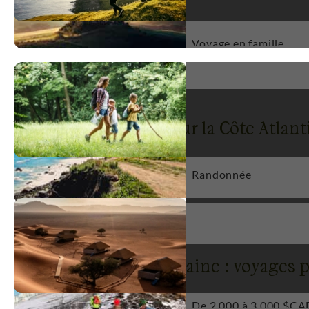
Types de voyage
Voyage en famille
Voyages par activité sur la Côte Atla
Multi-activités
Randonnée
1
Côte Atlantique Marocaine : voyages 
De 2 000 à 3 000 $CA