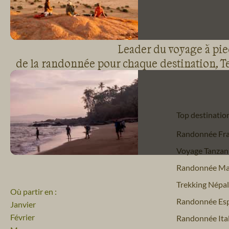
Leader du voyage à pied
de la randonnée pour chaque destination, Te
Top destinatio
Randonnée Fr
Voyage Tanzan
Randonnée Ma
Trekking Népal
Où partir en :
Randonnée Es
Janvier
Février
Randonnée Ital