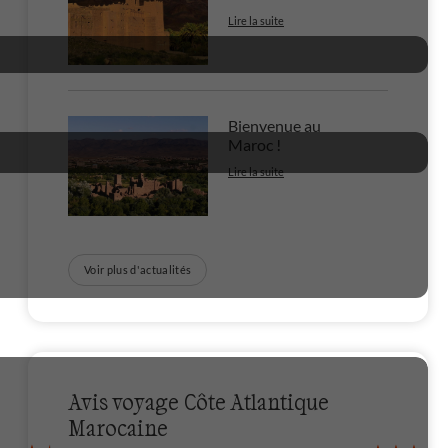
Lire la suite
Bienvenue au
Maroc !
Lire la suite
Voir plus d'actualités
Avis voyage Côte Atlantique
Marocaine