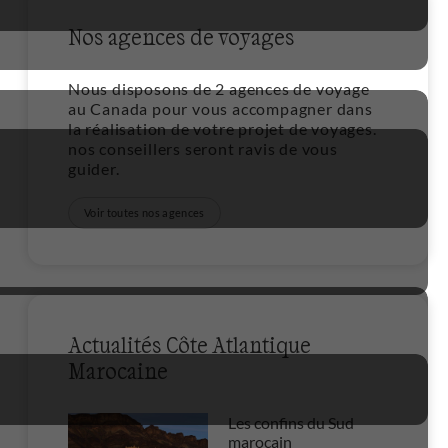
Nos agences de voyages
Nous disposons de 2 agences de voyage
au Canada pour vous accompagner dans
la réalisation de votre projet de voyages.
nos conseillers seront ravis de vous
guider.
Voir toutes nos agences
Actualités Côte Atlantique
Marocaine
Les confins du Sud
marocain