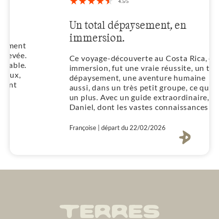
Un total dépaysement, en
immersion.
Ce voyage-découverte au Costa Rica, en
immersion, fut une vraie réussite, un total
dépaysement, une aventure humaine
aussi, dans un très petit groupe, ce qui fut
un plus. Avec un guide extraordinaire,
Daniel, dont les vastes connaissances sur
son pays et sa faune, sa flore, ses arbres,
ses plantes et fleurs, ont été fort
Françoise | départ du 22/02/2026
appréciées. Des vacances actives, en
immersion, en contact avec les peuples
indigènes et loin des sentiers battus. Un
dépaysement total! A recommander donc.