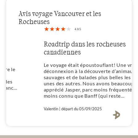
Avis voyage Vancouver et les
Rocheuses
Roadtrip dans les rocheuses
canadiennes
Le voyage était époustouflant! Une vraie
déconnexion à la découverte d’animaux
sauvages et de balades plus belles les
unes des autres. Nous avons beaucoup
apprécié Jasper, parc moins fréquenté et
moins connu que Banff (qui reste
magnifique). Un tout grand merci à
Laurine de nous avoir conseillé pour ce
Valentin | départ du 05/09/2025
voyage!