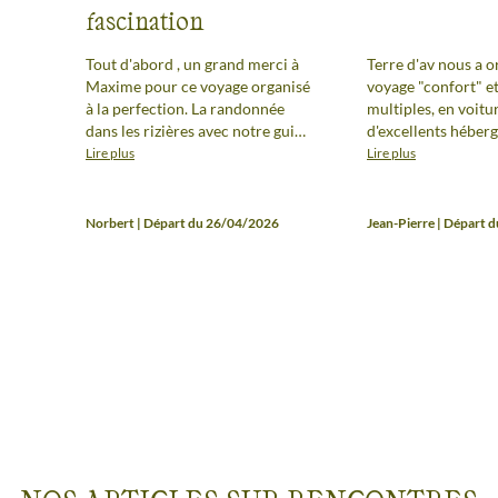
fascination
Tout d'abord , un grand merci à
Terre d'av nous a o
Maxime pour ce voyage organisé
voyage "confort" e
à la perfection. La randonnée
multiples, en voitu
dans les rizières avec notre guide
d'excellents héber
Olly nous a fait découvrir un
idées d'animation s
Lire plus
Lire plus
Vietnam précaire et très pauvre,
inattendues, compo
des conditions de vie misérables.
randonnées. Un gr
Mais Olly a su par ses facéties,
pour cette boucle d
Norbert | Départ du 26/04/2026
Jean-Pierre | Départ 
ses expressions en français
incroyables, nous expliquer que
l'évolution était positive. Les
rencontres et dialogues ont été
simples et faciles, l'accueil
toujours enthousiaste. Les
rizières étagées d'à peine 3
mètres de large cultivées avec
araire et buffle. Puis les visites
des grandes villes de l'Annam,
une histoire fascinante racontée
par notre guide Kim, des