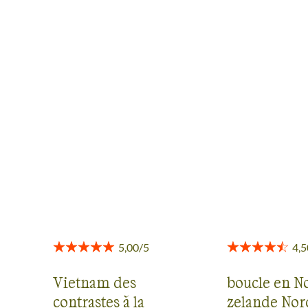
LES AVIS SUR DES
RENCONTRES
Des retours authentiques pour vous aider à choisir en
toute transparence.
Voir tous les avis
Vietnam des
boucle en N
contrastes à la
zelande Nor