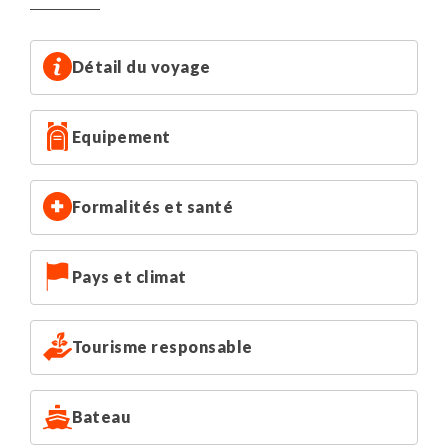
sous votre hébergement à Longyearbyen. Une structure
aussi bien pratique pour le stockage propre de notre
matériel, mais aussi pour vous accueillir et essayer votre
Détail du voyage
matériel au sec et au chaud. Et croyez nous, au Spitzberg,
ça compte !
Equipement
Formalités et santé
Pays et climat
Tourisme responsable
Bateau