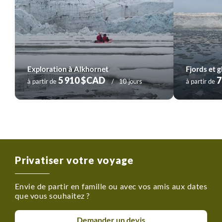
mais n’est-ce pas l’occasion de profiter du jour continuel
pour une dernière fois ?!
Exploration à Alkhornet
Fjords et g
5 910 $CAD
7
à partir de
10 jours
à partir de
Privatiser votre voyage
Envie de partir en famille ou avec vos amis aux dates
que vous souhaitez ?
Demander un devis