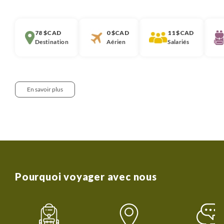
78 $CAD
0 $CAD
11 $CAD
Destination
Aérien
Salariés
En savoir plus
Notre approche :
Nous pensons qu’il est important que chaque
voyageur soit informé de la décomposition du prix de
nos voyages. Nous partageons ici cette information.
Elle correspond à la moyenne observée ces 3
Pourquoi voyager avec nous
dernières années des coûts de tous les voyages de
même catégorie (voyage en groupe, voyage en
famille, voyage liberté, voyage sur mesure ou
croisière) dans cette destination.