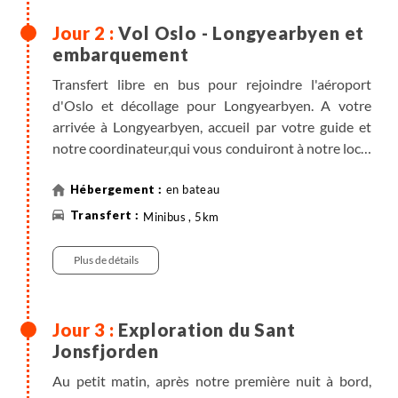
Vol Oslo - Longyearbyen et
embarquement
Transfert libre en bus pour rejoindre l'aéroport
d'Oslo et décollage pour Longyearbyen. A votre
arrivée à Longyearbyen, accueil par votre guide et
notre coordinateur,qui vous conduiront à notre local
matériel pour vous remettre votre matériel kayak.
Une fois équipés, nous rejoignons le port pour
en bateau
embarquer sur HAVELLA. Accueil à bord et
Minibus , 5km
découverte du bateau.
Une fois installés, nous larguons les amarres pour
Plus de détails
aller mouiller dans un endroit tranquille, à 2 ou 3
heures de navigation de Longyearbyen, pour passer
la nuit. L'aventure commence...
Exploration du Sant
Jonsfjorden
Au petit matin, après notre première nuit à bord,