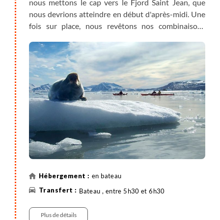
nous mettons le cap vers le Fjord Saint Jean, que
nous devrions atteindre en début d'après-midi. Une
fois sur place, nous revêtons nos combinaisons
étanches et mettons les kayaks à l'eau pour une
première exploration en kayak des côtes nord du
Spitzberg. Une dizaine de glaciers convergent à
différents endroits du fjord : certains se jettent dans
la mer, tandis que les autres, déjà reculés, ne seront
accessibles qu'à pied. En fin de journée, nous
revenons à bord, bien au chaud, pour dîner. En même
temps, nous reprenons notre navigation pour
trouver notre lieu de mouillage pour la nuit.
Environ 6h de kayak.
en bateau
Bateau , entre 5h30 et 6h30
Plus de détails