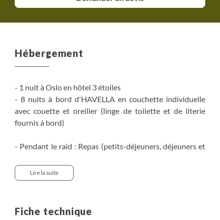
Hébergement
- 1 nuit à Oslo en hôtel 3 étoiles
- 8 nuits à bord d'HAVELLA en couchette individuelle
avec couette et oreiller (linge de toilette et de literie
fournis à bord)
- Pendant le raid : Repas (petits-déjeuners, déjeuners et
diners) ainsi que les nuits en couchettes individuelles à
bord d'HAVELLA.
Lire la suite
- Le local matériel : Etablis depuis 40 ans à
Longyearbyen, nous sommes la seule agence française à
Fiche technique
posséder un local matériel chauffé de 90 m² situé juste