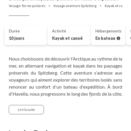
Voyage Terres polaires
Voyage aventure Spitzberg
Kayak et canoë 
Durée
Activité
Hébergements
10 jours
Kayak et canoë
En bateau
Nous choisissons de découvrir l'Arctique au rythme de la
mer, en alternant navigation et kayak dans les paysages
préservés du Spitzberg. Cette aventure s'adresse aux
voyageurs qui aiment explorer des territoires isolés sans
renoncer au confort d'un bateau d'expédition. À bord
d'Havella, nous progressons le long des fjords de la côte,
où glaciers, falaises et banquise composent un décor en
perpétuel mouvement. Chaque sortie en kayak nous
Lire la suite
rapproche de la faune emblématique, des morses aux
baleines, avec l'espoir d'apercevoir le majestueux ours
polaire.