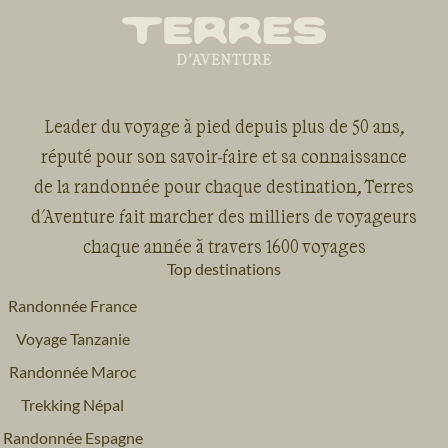
Impôts :
Ce montant est destiné à payer tous les
impôts qui sont dus : TVA, Impôt sur les sociétés, et
autres impôts.
Mécénat :
Ce sont les montants dédiés à nos projets
de reforestation nous permettant d’absorber 100%
Leader du voyage à pied depuis plus de 50 ans,
des émissions carbone du voyage ainsi que le soutien
réputé pour son savoir-faire et sa connaissance
que nous apportons aux diverses associations que
de la randonnée pour chaque destination, Terres
nous accompagnons en France et dans le monde.
d'Aventure fait marcher des milliers de voyageurs
Entreprise :
Il s’agit du montant qui reste dans
chaque année à travers 1600 voyages
l’entreprise et qui nous permet d’investir dans de
Top destinations
nouveaux projets et développer des nouveaux
Randonnée France
voyages.
Voyage Tanzanie
Randonnée Maroc
Trekking Népal
Randonnée Espagne