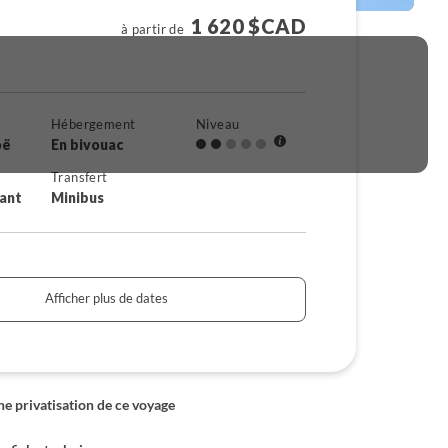
1 620 $CAD
à partir de
Hébergement
Niveau
oë
En bivouac
Transfert
rant
Minibus
Afficher plus de dates
 privatisation de ce voyage