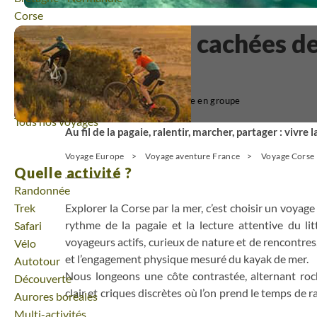
Voyage
Corse
Voyage
Massif Central
Les criques cachées d
Voyage
Pays Basque et Sud-Ouest
kayak
Voyage
Provence - Côte d'Azur
Voyage
Pyrénées
(9)
Voyage en groupe
Voyage
Vallée de la Loire
Tous nos voyages
Au fil de la pagaie, ralentir, marcher, partager : vivre
Voyage Europe
Voyage aventure France
Voyage Corse
Quelle activité ?
Randonnée
Trek
Explorer la Corse par la mer, c’est choisir un voya
rythme de la pagaie et la lecture attentive du lit
Safari
voyageurs actifs, curieux de nature et de rencontres, 
Vélo
et l’engagement physique mesuré du kayak de mer.
Autotour
Nous longeons une côte contrastée, alternant roch
Découverte
clair et criques discrètes où l’on prend le temps de r
Aurores boréales
bouger, puis à poser le kayak pour marcher. Senti
Multi-activités