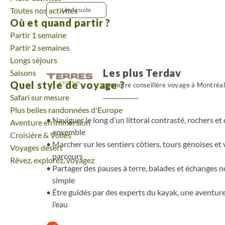
villages racontent une île vivante, minérale et habit
Toutes nos activités
Lire la suite
temps de partage, nous découvrons la Corse autremen
Où et quand partir ?
dans une aventure responsable, simple et équilibr
Partir 1 semaine
structure le voyage.
Partir 2 semaines
Longs séjours
Les plus Terdav
Saisons
Quel style de voyage ?
par notre conseillère voyage à Montréa
Safari sur mesure
Plus belles randonnées d'Europe
Naviguer le long d’un littoral contrasté, rochers et c
Aventure en immersion
ensemble
Croisière & Voiles
Marcher sur les sentiers côtiers, tours génoises et
Voyages désert
parcours
Rêvez, explorez, voyagez
Partager des pauses à terre, balades et échanges no
simple
Être guidés par des experts du kayak, une aventure 
l’eau