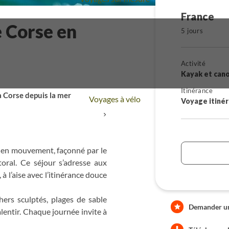
France
e Corse en
5 jours
Activité
Kayak et can
Itinérance
 la Corse depuis la mer
Voyages à vélo
Voyage itiné
+
ge en mouvement, façonné par le
toral. Ce séjour s’adresse aux
à l’aise avec l’itinérance douce
ers sculptés, plages de sable
Demander une
alentir. Chaque journée invite à
ers côtiers, tours génoises et