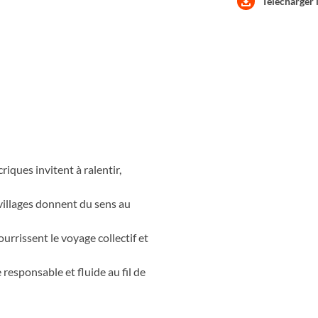
Télécharger 
ée. Entre navigation, balades et
t, au plus près du territoire,
ée, où la mer guide l’élan et
l
riques invitent à ralentir,
 villages donnent du sens au
urrissent le voyage collectif et
responsable et fluide au fil de