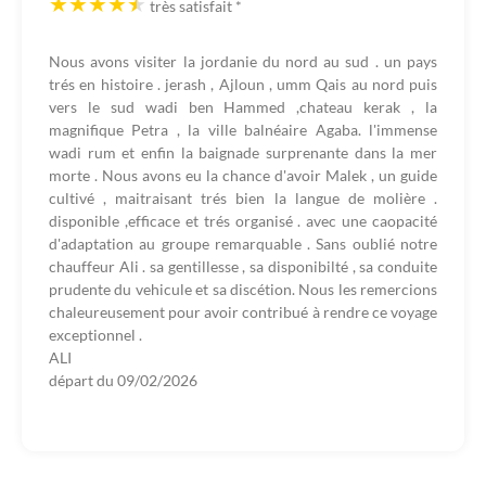
très satisfait
*
Nous avons visiter la jordanie du nord au sud . un pays
trés en histoire . jerash , Ajloun , umm Qais au nord puis
vers le sud wadi ben Hammed ,chateau kerak , la
magnifique Petra , la ville balnéaire Agaba. l'immense
wadi rum et enfin la baignade surprenante dans la mer
morte . Nous avons eu la chance d'avoir Malek , un guide
cultivé , maitraisant trés bien la langue de molière .
disponible ,efficace et trés organisé . avec une caopacité
d'adaptation au groupe remarquable . Sans oublié notre
chauffeur Ali . sa gentillesse , sa disponibilté , sa conduite
prudente du vehicule et sa discétion. Nous les remercions
chaleureusement pour avoir contribué à rendre ce voyage
exceptionnel .
ALI
départ du
09/02/2026