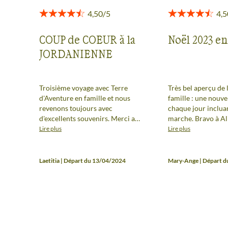
COUP de COEUR à la
Noël 2023 en
JORDANIENNE
Troisième voyage avec Terre
Très bel aperçu de 
d'Aventure en famille et nous
famille : une nouv
revenons toujours avec
chaque jour incluan
d'excellents souvenirs. Merci au
marche. Bravo à Al
groupe qui était très dynamique
guide à l'écoute, ou
Lire plus
Lire plus
et jovial. Les ados se sont vite
commentaires inté
retrouvés ensemble et nous
n'a aucunement res
avons tous bien profité des
effets de la guerre 
Laetitia | Départ du 13/04/2024
Mary-Ange | Départ 
superbes paysages jordaniens.
palestinienne. Se m
Coups de cœur pour le Wadi
de couchage chauds
Rum et Petra, évidemment. Un
nuits sous tente. 
grand merci à notre guide
la chance de tombe
Adnan, qui a su enrichir notre
groupe de super m
culture tout au long du voyage,
rentrons avec des 