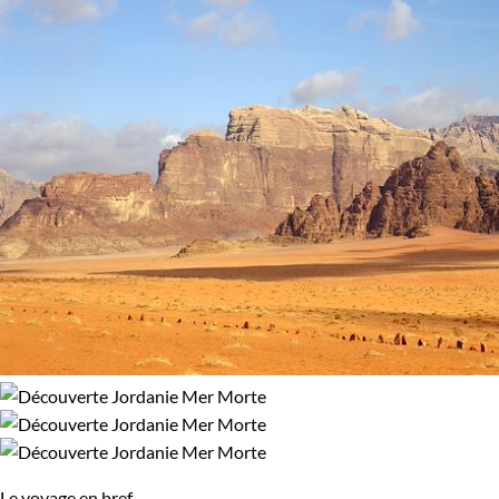
l’expérience d’une flottaison unique au monde.
Mont Nébo
96% de satisfaction
(
27 avis
)
d’où Moïse aurait aperçu la Terre Promise…
Le joyau de votre
voyage en mer Morte en famille
, c’est
évidemment
Pétra
, l’inégalable cité nabatéenne, lovée dan
l’écrin du wadi Rum. Deux journées ne seront pas de trop
pour permettre à tous de réaliser la richesse incomparable de
ce lieu envoûtant :
Al-Deir
,
Qasr al-Bint
,
grand temple
,
églis
byzantine
,
djebel Al Khubtha
où sont nichés tombeaux et
habitation,
djebel Al Madbah
et le haut lieu des sacrifices. L
Siq
mène devant au
Khazneth
, la majestueuse façade à
couper le souffle… Du temps, il en faudrait toujours plus !
Guide de voyage Mer Morte
Le voyage en bref