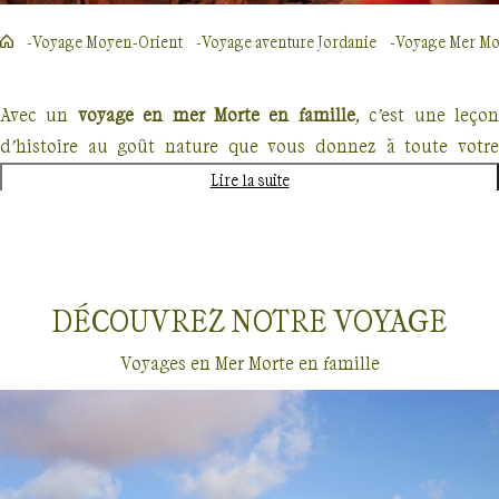
Voyage Moyen-Orient
Voyage aventure Jordanie
Voyage Mer Mo
Avec un
voyage en mer Morte en famille
, c’est une leço
d’histoire au goût nature que vous donnez à toute votre
tribu. A cheval entre le croissant fertile et le désert d'Arabie, la
Lire la suite
Jordanie est née d’une succession de royaumes et de
civilisations ancestraux, aux noms quasi mythiques. La plus
célèbre est sans doute la civilisation des Nabatéens, fameux
habitants de Pétra, ville exceptionnelle où serait né l’alphabet
DÉCOUVREZ NOTRE
VOYAGE
arabe.
Voyages en Mer Morte en famille
Ici, civilisations et paysages rivalisent, pour donner aux
réalisations des hommes un décor de légende.
Château de
er
Shaubak
, forteresse construite en 1115 par Baudouin I
de
Jérusalem.
Eaux salines de la mer Morte
, sur lesquelles faire
Voyages en famille
Mer Morte