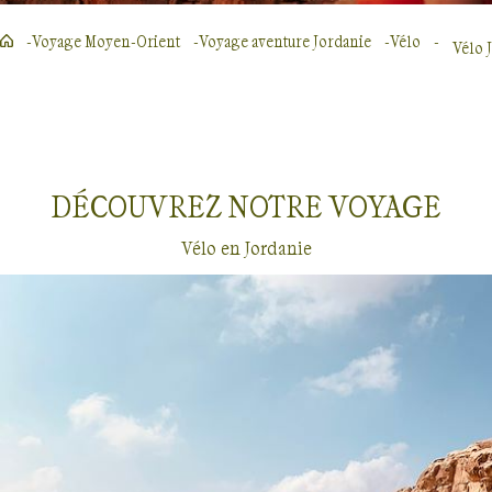
Voyage Moyen-Orient
Voyage aventure Jordanie
Vélo
Vélo 
DÉCOUVREZ NOTRE
VOYAGE
Vélo en Jordanie
Vélo
Jordanie