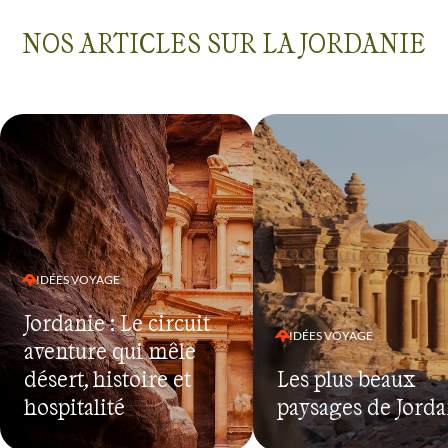
NOS ARTICLES SUR LA JORDANIE
IDÉES VOYAGE
Jordanie : Le circuit
IDÉES VOYAGE
aventure qui mêle
désert, histoire et
Les plus beaux
hospitalité
paysages de Jorda