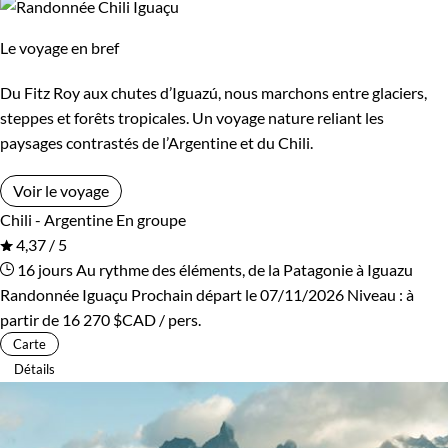
Le voyage en bref
Du Fitz Roy aux chutes d’Iguazú, nous marchons entre glaciers,
steppes et forêts tropicales. Un voyage nature reliant les
paysages contrastés de l’Argentine et du Chili.
Voir le voyage
Chili - Argentine
En groupe
4,37 / 5
16 jours
Au rythme des éléments, de la Patagonie à Iguazu
Randonnée Iguaçu
Prochain départ le 07/11/2026
Niveau :
à
partir de
16 270 $CAD
/ pers.
Carte
Détails