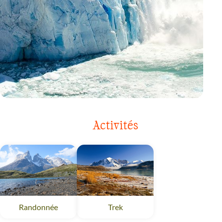
VOYAGE
CHILI
Activités
Randonnée
Trek