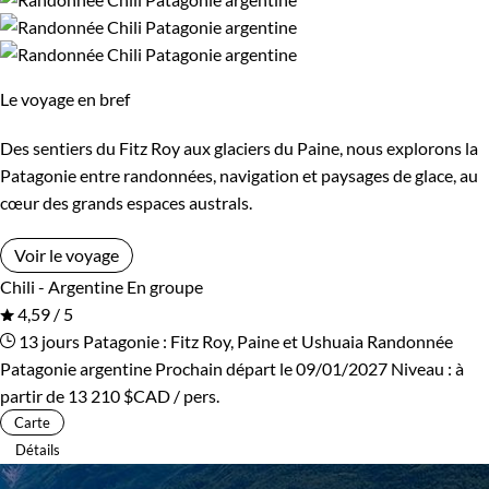
Environnement
Forêts, collines, rivières et lacs
Montagne
Le voyage en bref
Des sentiers du Fitz Roy aux glaciers du Paine, nous explorons la
Patagonie entre randonnées, navigation et paysages de glace, au
cœur des grands espaces australs.
Voir le voyage
Chili - Argentine
En groupe
4,59 / 5
13 jours
Patagonie : Fitz Roy, Paine et Ushuaia
Randonnée
Patagonie argentine
Prochain départ le 09/01/2027
Niveau :
à
partir de
13 210 $CAD
/ pers.
Carte
Détails