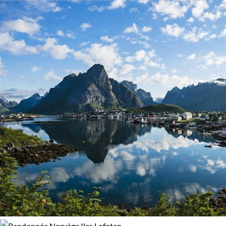
Âge des enfants
pour une aventure qui allie découverte, émerveillement et
confort.
Les 2/5 ans
Les 14/16 ans
Confort
Refuge, gîte, dortoir
Standard
Supérieur
Haut de gamme
Itinérance
Itinérant
Semi-itinérant