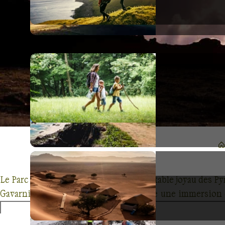
Le Parc national du Mont Perdu, un véritable joyau des P
Gavarnie à Ordesa, chaque sentier offre une immersion 
Votre voyage sera ponctué de découvertes, depuis les v
mont Perdu lui-même. Explorez les étapes clés de la Gran