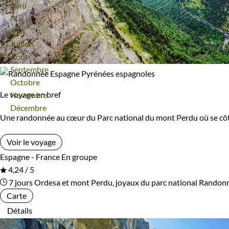
Avril
Mai
Juin
Juillet
Août
Septembre
Octobre
Le voyage en bref
Novembre
Décembre
Une randonnée au cœur du Parc national du mont Perdu où se côtoi
Voir le voyage
Espagne - France
En groupe
4,24 / 5
7 jours
Ordesa et mont Perdu, joyaux du parc national
Randonn
Carte
Détails