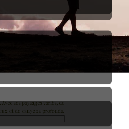
 Avec ses paysages variés, de
eux et de canyons profonds.
mmets emblématiques comme le
ersez des sites d'une beauté