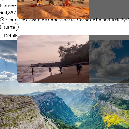
France - Espagne
En groupe
4,39 / 5
7 jours
De Gavarnie à Ordesa par la Brèche de Roland
Trek Pyr
Carte
Détails
Où partir en :
Janvier
Février
Mars