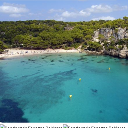
Activité
laissez Minorque éveiller en vous la passion de l'inexploré.
Randonnée
Vélo
Budget
De 1 250 à 2 000 $CAD
Plus de 3 000 $CAD
Âge des enfants
Les 10/13 ans
Les 14/16 ans