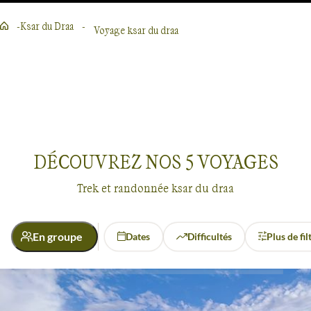
Ksar du Draa
Voyage ksar du draa
Lire la suite
DÉCOUVREZ NOS
5
VOYAGES
Trek et randonnée ksar du draa
En groupe
Dates
Difficultés
Plus de fil
Activité
Voyages
Ksar du Draa