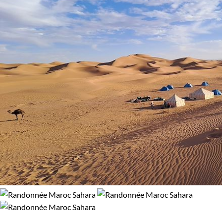
Découverte
Randonnée
Randonnée avec chameau
Budget
De 1 250 à 2 000 $CAD
Plus de 3 000 $CAD
Âge des enfants
Les 10/13 ans
Les 14/16 ans
Confort