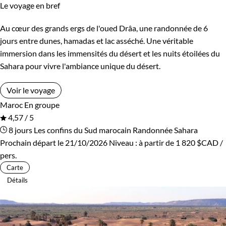
Le voyage en bref
Bivouac, sous tente
Standard
Au cœur des grands ergs de l'oued Drâa, une randonnée de 6
jours entre dunes, hamadas et lac asséché. Une véritable
Environnement
immersion dans les immensités du désert et les nuits étoilées du
Sahara pour vivre l'ambiance unique du désert.
Désert
Patrimoine et Nature
Voir le voyage
Maroc
En groupe
4,57 / 5
8 jours
Les confins du Sud marocain
Randonnée Sahara
Prochain départ le 21/10/2026
Niveau :
à partir de
1 820 $CAD
/
pers.
Carte
Détails