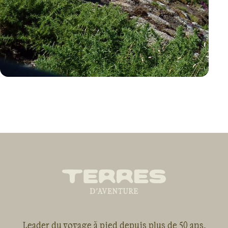
VOYAGE
ANGLETERRE
Leader du voyage à pied depuis plus de 50 ans,