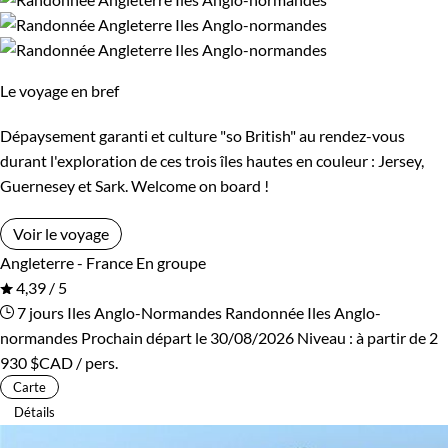
En visitant Jersey, vous ne vous ennuierez pas un instant.
Standard
Supérieur
Cette île regorge en effet d'activités pour tous les goûts. Les
amateurs de randonnée pourront explorer les nombreux
Haut de gamme
Le voyage en bref
sentiers qui sillonnent l'île. Les passionnés d'histoire
pourront visiter les nombreux forts et châteaux de l'île.
Dépaysement garanti et culture "so British" au rendez-vous
Quant aux férus de relaxation, ils pourront profiter des
durant l'exploration de ces trois îles hautes en couleur : Jersey,
Guernesey et Sark. Welcome on board !
nombreuses plages de l'île pour se reposer et se ressourcer.
Voir le voyage
Un itinéraire à la découverte des îles anglo-normandes
Angleterre - France
En groupe
4,39 / 5
Si Jersey est une destination de choix, les îles voisines de
7 jours
Iles Anglo-Normandes
Randonnée Iles Anglo-
Guernesey et Sark ne sont pas en reste. Avec notre itinéraire
normandes
Prochain départ le 30/08/2026
Niveau :
à partir de
2
de randonnée, vous pourrez découvrir les charmes de ces
930 $CAD
/ pers.
deux îles. Entre les plages de sable fin et les points rocheux
Carte
spectaculaires, chaque arrêt sera une révélation. N'oubliez
Détails
pas de goûter aux spécialités culinaires locales, pour une