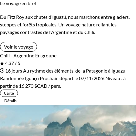
Le voyage en bref
Forêts, collines, rivières et lacs
Montagne
Du Fitz Roy aux chutes d’Iguazú, nous marchons entre glaciers,
steppes et forêts tropicales. Un voyage nature reliant les
paysages contrastés de l’Argentine et du Chili.
Voir le voyage
Chili - Argentine
En groupe
4,37 / 5
16 jours
Au rythme des éléments, de la Patagonie à Iguazu
Randonnée Iguaçu
Prochain départ le 07/11/2026
Niveau :
à
partir de
16 270 $CAD
/ pers.
Carte
Détails