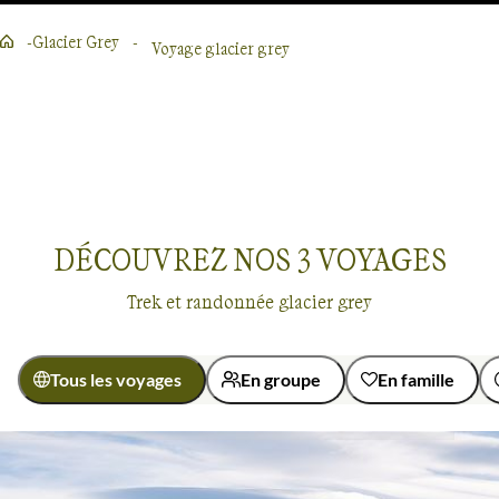
Glacier Grey
Voyage glacier grey
Lire la suite
DÉCOUVREZ NOS
3
VOYAGES
Trek et randonnée glacier grey
Tous les voyages
En groupe
En famille
Pays
Activité
Voyages
Glacier Grey