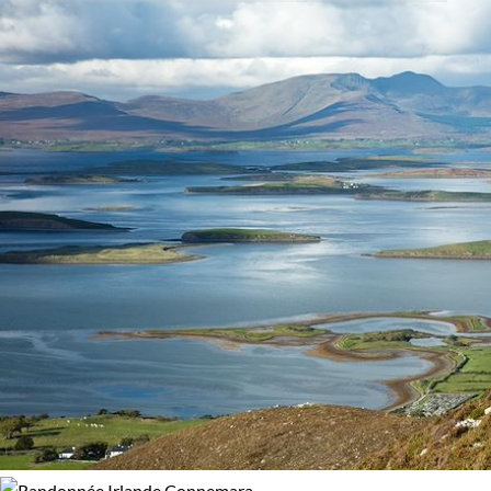
Budget
passant par la Chaussée des Géants, est une invitation à
découvrir l'âme véritable de l'île émeraude, en famille ou
De 2 000 à 3 000 $CAD
entre amis.
Plus de 3 000 $CAD
Âge des enfants
Les 10/13 ans
Les 14/16 ans
Itinérance
Itinérant
Semi-itinérant
Environnement