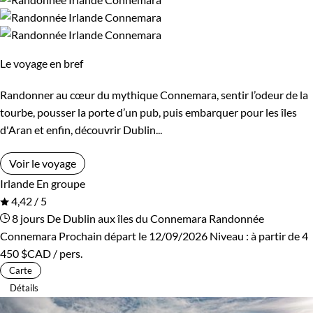
Bord de mer et îles
Forêts, collines, rivières et lacs
Le voyage en bref
Randonner au cœur du mythique Connemara, sentir l’odeur de la
tourbe, pousser la porte d’un pub, puis embarquer pour les îles
d'Aran et enfin, découvrir Dublin...
Voir le voyage
Irlande
En groupe
4,42 / 5
8 jours
De Dublin aux îles du Connemara
Randonnée
Connemara
Prochain départ le 12/09/2026
Niveau :
à partir de
4
450 $CAD
/ pers.
Carte
Détails