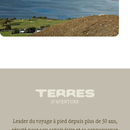
VOYAGE
IRLANDE
Leader du voyage à pied depuis plus de 50 ans,
réputé pour son savoir-faire et sa connaissance