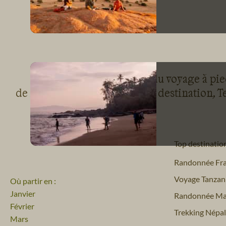
Leader du voyage à pied
de la randonnée pour chaque destination, Te
Top destinatio
Randonnée Fr
Voyage Tanzan
Où partir en :
Janvier
Randonnée Ma
Février
Trekking Népal
Mars