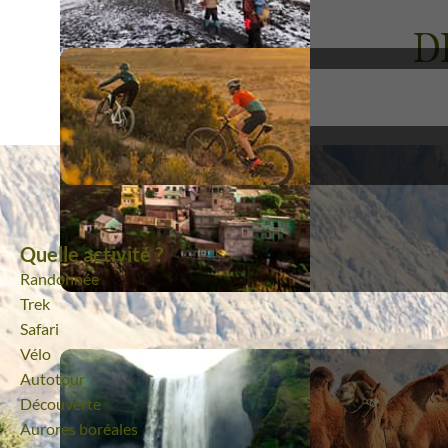
D
Voyages
Cachemire
Quelle activité ?
Randonnée
Trek
Safari
Vélo
Autotour
Découverte
Aurores boréales