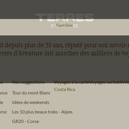
Voyage
Namibie
 depuis plus de 50 ans, réputé pour son savoir-
rres d'Aventure fait marcher des milliers de v
ns
Nos suggestions
Voyages à la carte
Voyages caritatifs
Vo
Voyage
Costa Rica
ance
Tour du mont Blanc
ie
Idées de weekends
roc
Les 10 plus beaux treks - Alpes
GR20 - Corse