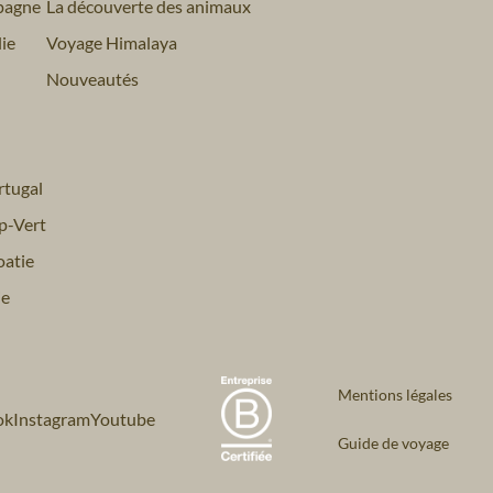
pagne
La découverte des animaux
ie
Voyage Himalaya
Nouveautés
tugal
p-Vert
atie
ie
Mentions légales
ok
Instagram
Youtube
Guide de voyage