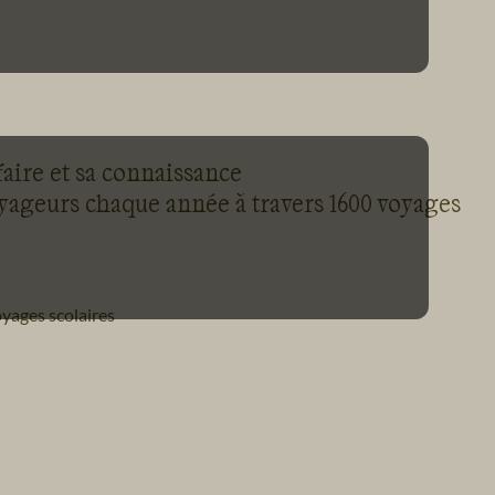
faire et sa connaissance
oyageurs chaque année à travers 1600 voyages
yages scolaires