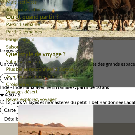
Multi-activités
Toutes nos activités
Où et quand partir ?
Partir 1 semaine
Partir 2 semaines
Longs séjours
Saisons
Le voyage en bref
Quel style de voyage ?
Safari sur mesure
Un voyage en Himalaya pour les familles férues des grands espaces.
Plus belles randonnées d'Europe
Aventure en immersion
Voir le voyage
Croisière & Voiles
Inde - Inde Himalayenne
En famille
À partir de 10 ans
Voyages désert
4,50 / 5
Rêvez, explorez, voyagez
13 jours
Villages et monastères du petit Tibet
Randonnée Lada
Carte
Détails