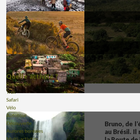
Quelle activité ?
Randonnée
Trek
Safari
Vélo
Autotour
Bruno, de l
Découverte
au Brésil. I
Aurores boréales
la Route de l
Multi-activités