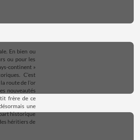
ale. En bien ou
rs ou pour les
pays-continent »
oriques. C'est
a route de l'or
 les nouveautés
it frère de ce
 désormais une
part historique
des héritiers de