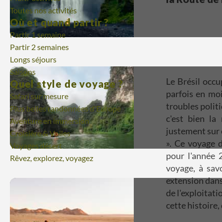
Toutes nos activités
Où et quand partir ?
Partir 1 semaine
Partir 2 semaines
Longs séjours
Saisons
Le Brésil occu
Quel style de voyage ?
parfois en mo
Safari sur mesure
troubles politi
Plus belles randonnées d'Europe
c'est bien la
Aventure en immersion
justement sur 
Croisière & Voiles
». Ce voyage d
Voyages désert
pour l'année 
Rêvez, explorez, voyagez
voyage, à sav
extension dans
de l'exploitati
cette histoire