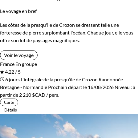
Standard
Supérieur
Le voyage en bref
Les côtes de la presqu'île de Crozon se dressent telle une
Itinérance
forteresse de pierre surplombant l'océan. Chaque jour, elle vous
offre son lot de paysages magnifiques.
Itinérant
Semi-itinérant
Voir le voyage
En étoile
France
En groupe
4,22 / 5
6 jours
L'intégrale de la presqu’île de Crozon
Randonnée
Bretagne - Normandie
Prochain départ le 16/08/2026
Niveau :
à
partir de
2 210 $CAD
/ pers.
Carte
Détails