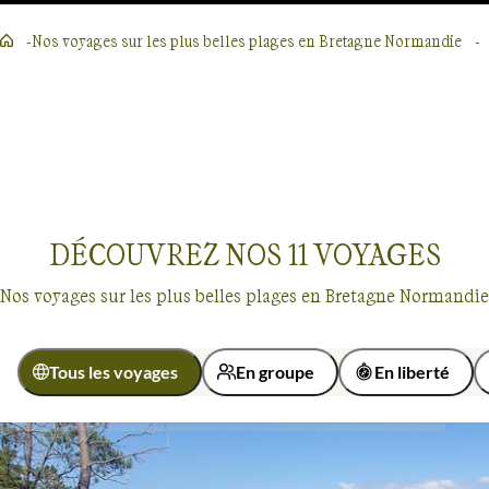
Nos voyages sur les plus belles plages en Bretagne Normandie
Lire la suite
DÉCOUVREZ NOS
11
VOYAGES
Nos voyages sur les plus belles plages en Bretagne Normandie
Tous les voyages
En groupe
En liberté
Activité
Nos voyages sur les plus belles plages en Bretagne Normandie