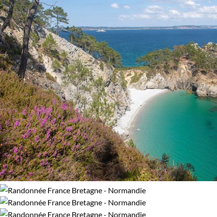
Randonnée
Vélo
Budget
De 1 250 à 2 000 $CAD
De 2 000 à 3 000 $CAD
Âge des enfants
Les 6/9 ans
Les 10/13 ans
Les 14/16 ans
Confort