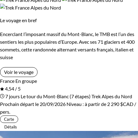
Les 14/16 ans
nécessaires et vous aider à planifier chaque détail de votre
périple autour du Mont Blanc.
Le voyage en bref
Confort
Pour plus d'informations, contactez-nous et découvrez
Encerclant l’imposant massif du Mont-Blanc, le TMB est l’un des
Refuge, gîte, dortoir
Standard
comment nous pouvons faire de votre rêve d'aventure une
sentiers les plus populaires d’Europe. Avec ses 71 glaciers et 400
réalité.
sommets, cette randonnée alternant versants français, italien et
Supérieur
suisse
Voir le voyage
Itinérance
France
En groupe
4,54 / 5
Itinérant
Semi-itinérant
7 jours
Le tour du Mont-Blanc (7 étapes)
Trek Alpes du Nord
Prochain départ le 20/09/2026
Niveau :
à partir de
2 290 $CAD
/
pers.
Carte
Détails