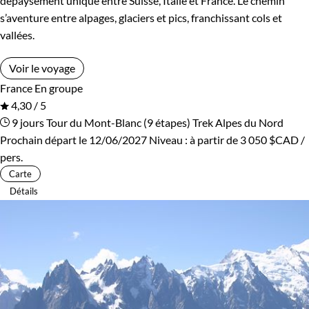
dépaysement unique entre Suisse, Italie et France. Le chemin
s’aventure entre alpages, glaciers et pics, franchissant cols et
vallées.
Voir le voyage
France
En groupe
4,30 / 5
9 jours
Tour du Mont-Blanc (9 étapes)
Trek Alpes du Nord
Prochain départ le 12/06/2027
Niveau :
à partir de
3 050 $CAD
/
pers.
Carte
Détails