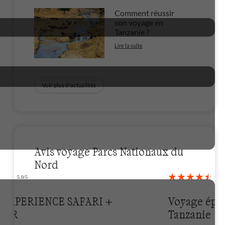
Comment réussir
son voyage en
Tanzanie ?
Lire la suite
Voir plus d'actualités
Avis voyage Parcs Nationaux du
Nord
3
Voyage époustouflant en
Tanzanie