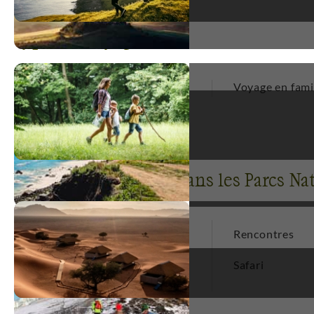
Types de voyage
Voyage en groupe
Voyage en fami
5
Voyages par activité dans les Parcs N
Baignade - Snorkeling
1
Rencontres
Photographie
1
Safari
Randonnée
3