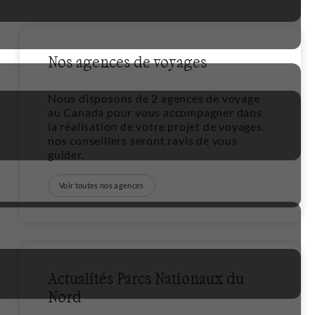
Nos agences de voyages
5
Nous disposons de 2 agences de voyage
au Canada pour vous accompagner dans
la réalisation de votre projet de voyages.
nos conseillers seront ravis de vous
guider.
Voir toutes nos agences
1
2
Actualités Parcs Nationaux du
3
Nord