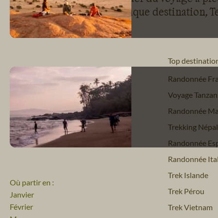
de la randonnée pour chaque destination, Te
Top destinatio
Randonnée Fr
Voyage Tanzan
Randonnée Ma
Trekking Népal
Randonnée Es
Randonnée Ital
Trek Islande
Où partir en :
Trek Pérou
Janvier
Février
Trek Vietnam