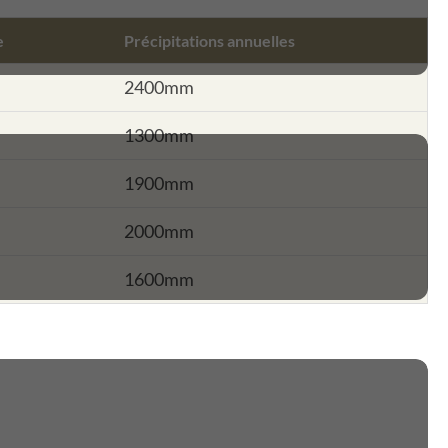
e
Précipitations annuelles
2400mm
1300mm
1900mm
2000mm
1600mm