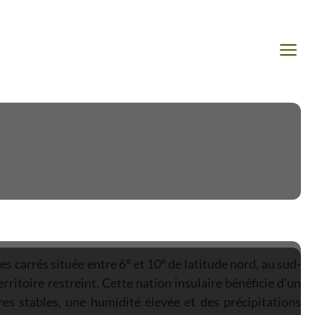
s carrés située entre 6° et 10° de latitude nord, au sud-
ritoire restreint. Cette nation insulaire bénéficie d'un
es stables, une humidité élevée et des précipitations