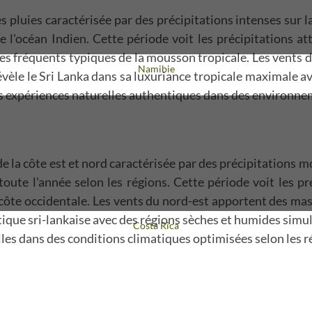
 pluies caractérisée par des précipitations intenses sur la
e l'océan Indien. Cette période voit les précipitations a
ges fréquents typiques de la mousson tropicale. Les vents
Voyage
Namibie
révèle le Sri Lanka dans sa luxuriance tropicale maximale 
 expériences naturelles authentiques dans des environnem
e la côte est et nord caractérisée par des précipitations m
ute l'année selon les régions. Cette période voit les pré
 côte occidentale. Les vents du nord-est apportent des mas
matique sri-lankaise avec des régions sèches et humides si
Voyage
Costa Rica
les dans des conditions climatiques optimisées selon les ré