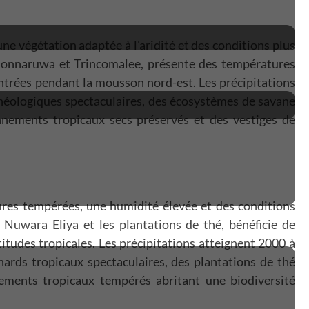
une végétation adaptée à l'aridité et des conditions plus
olonnaruwa et Trincomalee, présente des températures
entrées pendant la mousson nord-est. Les précipitations
chéologiques spectaculaires, des écosystèmes de savane
nnements tropicaux secs préservés et des vestiges de
tures tempérées, une humidité élevée et des conditions
, Nuwara Eliya et les plantations de thé, bénéficie de
tudes tropicales. Les précipitations atteignent 2000 à
ards tropicaux spectaculaires, des plantations de thé
nements tropicaux tempérés abritant une biodiversité