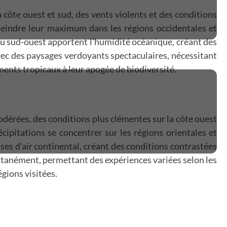
 côte ouest et sud, des vents violents et des conditions
tteindre leur maximum dans les régions occidentales et
 du sud-ouest apportent l'humidité océanique, créant des
avec des paysages verdoyants spectaculaires, nécessitant
ents tropicaux à leur apogée de biodiversité.
odérées, des conditions plus clémentes sur la côte ouest
cipitations se concentrer sur les régions orientales et
ses d'air continental, créant des conditions contrastées
multanément, permettant des expériences variées selon les
gions visitées.