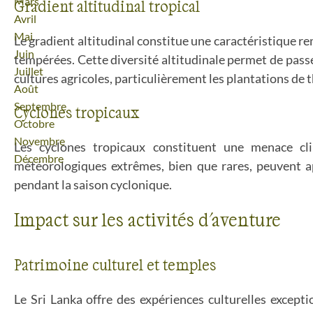
Mars
Gradient altitudinal tropical
Avril
Mai
Le gradient altitudinal constitue une caractéristique re
Juin
tempérées. Cette diversité altitudinale permet de passe
Juillet
cultures agricoles, particulièrement les plantations de t
Août
Septembre
Cyclones tropicaux
Octobre
Novembre
Les cyclones tropicaux constituent une menace cl
Décembre
météorologiques extrêmes, bien que rares, peuvent ap
pendant la saison cyclonique.
Impact sur les activités d'aventure
Patrimoine culturel et temples
Le Sri Lanka offre des expériences culturelles except