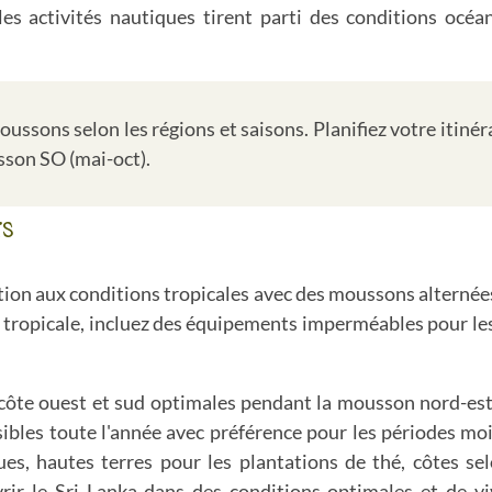
les activités nautiques tirent parti des conditions océa
ussons selon les régions et saisons. Planifiez votre itinér
sson SO (mai-oct).
rs
tion aux conditions tropicales avec des moussons alternées
té tropicale, incluez des équipements imperméables pour l
: côte ouest et sud optimales pendant la mousson nord-est
bles toute l'année avec préférence pour les périodes moin
iques, hautes terres pour les plantations de thé, côtes s
rir le Sri Lanka dans des conditions optimales et de vi