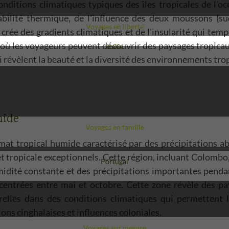
onditions climatiques typiques des îles tropicales de l'oc
bilité thermique, de l'influence des deux moussons (su
Voyages en liberté
crée des gradients climatiques et de l'insularité qui tem
e où les voyageurs peuvent découvrir des paysages tropicau
Voyage
Italie
 révèlent la beauté et la diversité des environnements trop
mide
Voyages en famille
mat tropical humide caractérisé par des précipitations a
 tropicale exceptionnels. Cette région, incluant Colombo, 
Voyage
Portugal
midité constante et des précipitations importantes penda
centrées entre mai et octobre. Cette zone révèle des pa
relles dans des conditions climatiques qui permettent 
ns cinghalaises et influences coloniales.
Voyages sur mesure