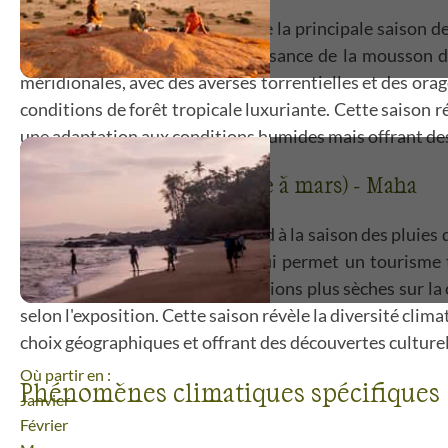
La mousson sud-ouest constitue la principale saison des
climatiques qui révèlent la puissance de la mousson d
méridionales, avec des averses torrentielles et des ora
conditions de forêt tropicale luxuriante. Cette saison 
une adaptation aux conditions humides mais offrant des
Mousson nord-est (octobre à mars) - Maha
La mousson nord-est correspond à la saison des pluies d
et une alternance climatique qui permet un tourisme to
septentrionales, avec des conditions plus sèches sur la
selon l'exposition. Cette saison révèle la diversité cli
choix géographiques et offrant des découvertes culturel
Où partir en :
Phénomènes climatiques spécifiques
Janvier
Février