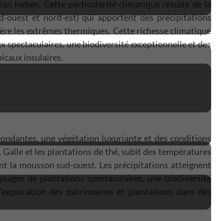
éan Indien. Cette particularité climatique résulte de la
d-ouest et nord-est) qui apportent des précipitations
père les extrêmes thermiques. Cette richesse climatique
x spectaculaires, une biodiversité exceptionnelle et des
icaux insulaires.
bondantes, une végétation luxuriante et des conditions
Galle et les plantations de thé, subit des températures
nt la mousson sud-ouest. Les précipitations atteignent
ysages de plantations spectaculaires, une biodiversité
l'exploration des patrimoines et plantations dans des