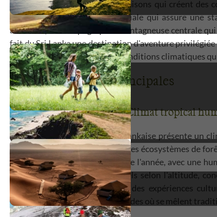
variables selon les régions et saisons qui créent des c
position géographique équatoriale qui assure une sta
alternées, de la topographie montagneuse centrale qui 
fait du Sri Lanka une destination d'aventure privilégié
cultures millénaires dans des conditions climatiques qui
Zones climatiques principales
Zone humide sud-ouest - Climat tropical hu
La zone humide sud-ouest sri-lankaise présente un cli
équatoriales qui maintiennent des écosystèmes de forêt
variant entre 24°C et 32°C toute l'année, avec une hu
2000 à 5000 millimètres annuels selon l'altitude, con
tropicale remarquable et offre des expériences cultu
environnements tropicaux humides où se mêlent traditio