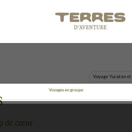
Voyage Yucatan et
Voyages en groupe
s
up de cœur