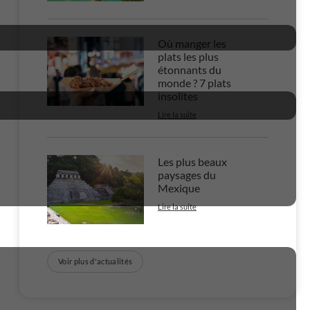
Où manger les
plats les plus
étonnants du
monde ? 7 plats
insolites
Lire la suite
Les plus beaux
paysages du
Mexique
Lire la suite
Voir plus d'actualités