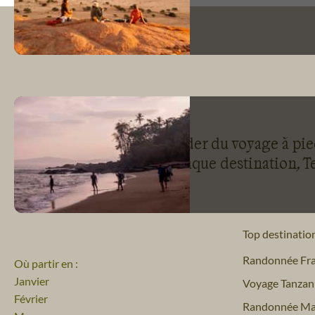
Leader du voyage à pied
de la randonnée pour chaque destination, Te
Top destinatio
Randonnée Fr
Où partir en :
Janvier
Voyage Tanzan
Février
Randonnée Ma