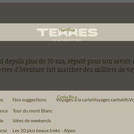
Voyage
Namibie
 depuis plus de 50 ans, réputé pour son savoir-
rres d'Aventure fait marcher des milliers de v
Voyage
Costa Rica
ns
Nos suggestions
Voyages à la carte
Voyages caritatifs
Vo
ance
Tour du mont Blanc
ie
Idées de weekends
roc
Les 10 plus beaux treks - Alpes