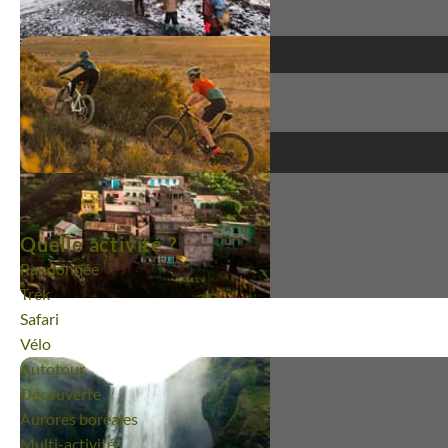
Quelle activité ?
Randonnée
Trek
Safari
Vélo
Autotour
Découverte
Aurores boréales
Multi-activités