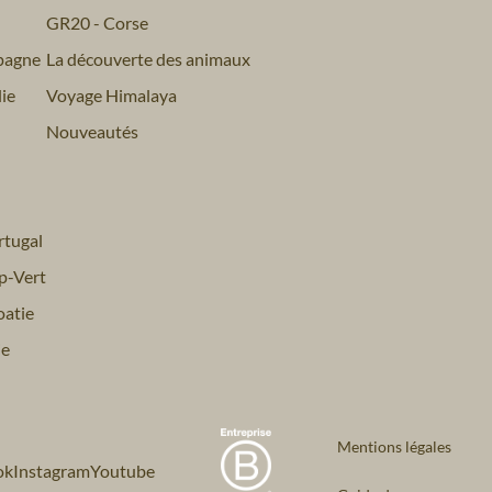
GR20 - Corse
pagne
La découverte des animaux
ie
Voyage Himalaya
Nouveautés
tugal
p-Vert
atie
ie
Mentions légales
ok
Instagram
Youtube