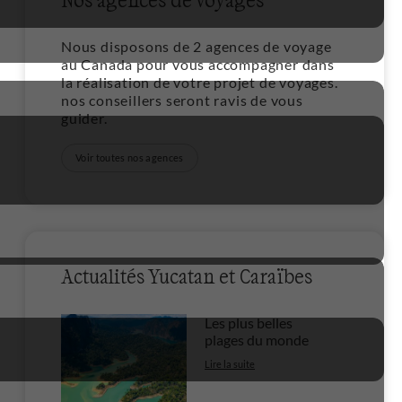
Nous disposons de 2 agences de voyage
au Canada pour vous accompagner dans
la réalisation de votre projet de voyages.
nos conseillers seront ravis de vous
guider.
Voir toutes nos agences
Actualités Yucatan et Caraïbes
Les plus belles
plages du monde
Lire la suite