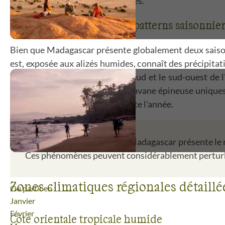
paysages sur de grandes distances.
Variations régionales des patterns saisonnie
Bien que Madagascar présente globalement deux saisons 
est, exposée aux alizés humides, connaît des précipita
parties de la côte orientale. Le sud et le sud-ouest de
pluies, créant des paysages de savane épineuse unique
des températures modérées toute l'année.
Risque cyclonique élevé :
Madagascar présente le ri
Ces phénomènes peuvent considérablement perturber 
Zones climatiques régionales détaillé
Où partir en :
Janvier
Février
Côte orientale tropicale humide