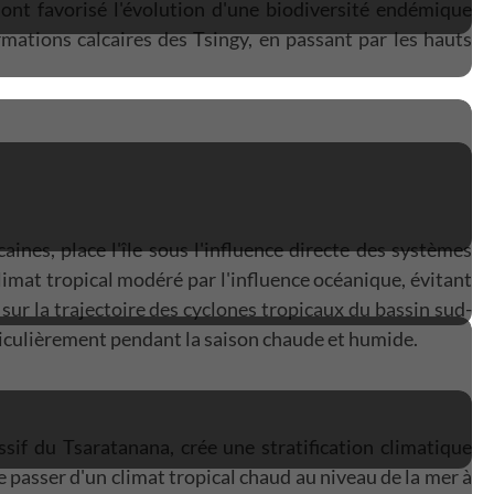
 ont favorisé l'évolution d'une biodiversité endémique
rmations calcaires des Tsingy, en passant par les hauts
ines, place l'île sous l'influence directe des systèmes
imat tropical modéré par l'influence océanique, évitant
ur la trajectoire des cyclones tropicaux du bassin sud-
rticulièrement pendant la saison chaude et humide.
if du Tsaratanana, crée une stratification climatique
 passer d'un climat tropical chaud au niveau de la mer à