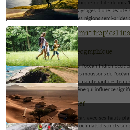
combinée à l'isolement géographique de l'île depuis 1
exceptionnelle et façonné des paysages d'une beauté sa
plateaux tempérés du centre et les régions semi-arides 
Caractéristiques du climat tropical i
Influence de la position géographique
La position de Madagascar dans l'océan Indien occident
météorologiques tropicaux et des moussons de l'océan I
les extrêmes thermiques tout en maintenant des tempéra
ouest de l'océan Indien, phénomène qui influence signif
Effet de l'altitude et du relief
Le relief accidenté de Madagascar, avec ses hauts pl
remarquable qui génère des microclimats distincts sur d