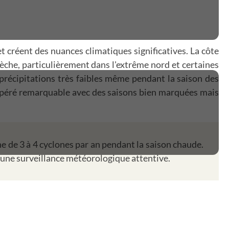
 créent des nuances climatiques significatives. La côte
èche, particulièrement dans l'extrême nord et certaines
s précipitations très faibles même pendant la saison des
empéré remarquable avec des saisons bien marquées mais
e de 3 à 4 cyclones par an pendant la saison chaude.
 une surveillance météorologique attentive.