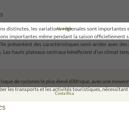
rs
distinctes, les variations régionales sont importantes et
Voyage
Namibie
tions importantes même pendant la saison officiellement s
 l'île présentent des caractéristiques semi-arides avec de
s. Les hauts plateaux centraux bénéficient d'un climat t
sque de cyclones le plus élevé d'Afrique, avec une moyenn
les transports et les activités touristiques, nécessitant
Voyage
Costa Rica
es