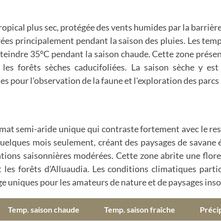
opical plus sec, protégée des vents humides par la barrièr
rées principalement pendant la saison des pluies. Les temp
 atteindre 35°C pendant la saison chaude. Cette zone prés
 les forêts sèches caducifoliées. La saison sèche y es
les pour l'observation de la faune et l'exploration des parc
at semi-aride unique qui contraste fortement avec le rest
quelques mois seulement, créant des paysages de savane 
iations saisonnières modérées. Cette zone abrite une flo
les forêts d'Alluaudia. Les conditions climatiques partic
age uniques pour les amateurs de nature et de paysages inso
Temp. saison chaude
Temp. saison fraîche
Précip