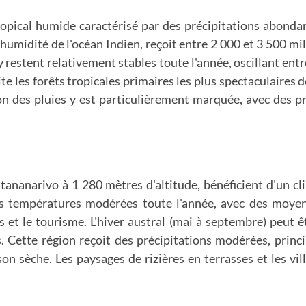
ropical humide caractérisé par des précipitations abon
umidité de l'océan Indien, reçoit entre 2 000 et 3 500 mill
 y restent relativement stables toute l'année, oscillant ent
te les forêts tropicales primaires les plus spectaculaires
 des pluies y est particulièrement marquée, avec des pr
ntananarivo à 1 280 mètres d'altitude, bénéficient d'un 
es températures modérées toute l'année, avec des moyen
s et le tourisme. L'hiver austral (mai à septembre) peut 
. Cette région reçoit des précipitations modérées, princ
on sèche. Les paysages de rizières en terrasses et les v