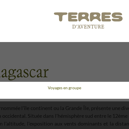
dagascar
Voyages en groupe
nommée l'île continent ou la Grande Île, présente une div
n occidental. Située dans l'hémisphère sud entre le 12ème
 l'altitude, l'exposition aux vents dominants et la distan