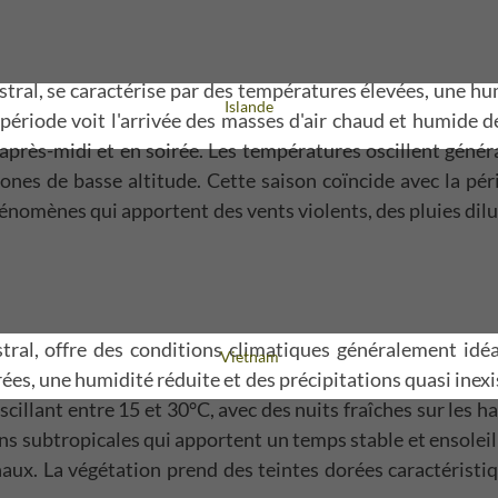
ustral, se caractérise par des températures élevées, une h
Voyage
Islande
période voit l'arrivée des masses d'air chaud et humide d
'après-midi et en soirée. Les températures oscillent généra
ones de basse altitude. Cette saison coïncide avec la pé
phénomènes qui apportent des vents violents, des pluies di
tral, offre des conditions climatiques généralement idéal
Voyage
Vietnam
es, une humidité réduite et des précipitations quasi inexis
oscillant entre 15 et 30°C, avec des nuits fraîches sur le
ns subtropicales qui apportent un temps stable et ensoleill
naux. La végétation prend des teintes dorées caractéristiqu