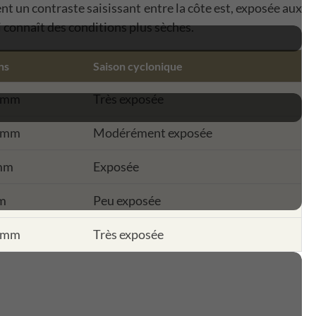
ent un contraste saisissant entre la côte est, exposée aux
i connaît des conditions plus sèches.
ns
Saison cyclonique
0mm
Très exposée
0mm
Modérément exposée
mm
Exposée
m
Peu exposée
0mm
Très exposée