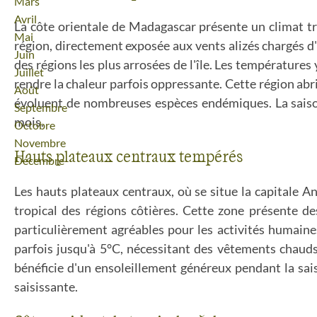
Mars
Avril
La côte orientale de Madagascar présente un climat t
Mai
région, directement exposée aux vents alizés chargés d'h
Juin
des régions les plus arrosées de l'île. Les températures
Juillet
rendre la chaleur parfois oppressante. Cette région abri
Août
évoluent de nombreuses espèces endémiques. La saison
Septembre
mois.
Octobre
Novembre
Hauts plateaux centraux tempérés
Décembre
Les hauts plateaux centraux, où se situe la capitale A
tropical des régions côtières. Cette zone présente d
particulièrement agréables pour les activités humaine
parfois jusqu'à 5°C, nécessitant des vêtements chauds
bénéficie d'un ensoleillement généreux pendant la sais
saisissante.