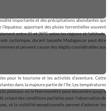
umidité importante et des précipitations abondantes qui
e l'équateur, apportant des pluies torrentielles souvent
lement entre 25 et 35°C selon les régions et l'altitude,
riode cyclonique, durant laquelle Madagascar peut être
luviennes et peuvent causer des dégâts considérables aux
es pour le tourisme et les activités d'aventure. Cette
tantes dans la majeure partie de l'île. Les températures
s hauts plateaux où le thermomètre peut descendre jusqu'à
é, créant des conditions parfaites pour l'observation de
es, et la visibilité exceptionnelle permet d'admirer les