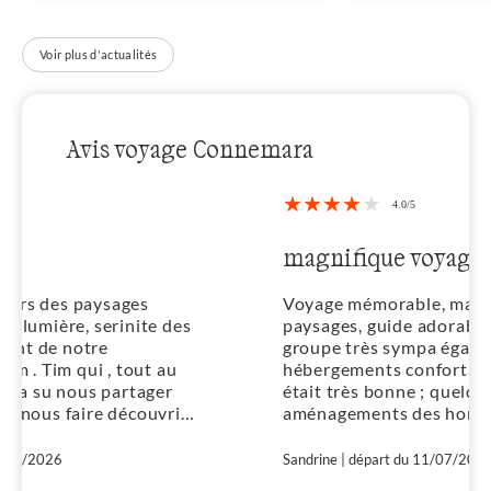
Voir plus d'actualités
Avis voyage Connemara
magnifique voyage
Voyage mémorable, magnifiques
es
paysages, guide adorable et investi,
groupe très sympa également,
hébergements confortables, la nourriture
était très bonne ; quelques
ir
aménagements des horaires auraient pu
être prévus pour tenir compte des
conditions climatiques (chaleur).
Sandrine | départ du 11/07/2026