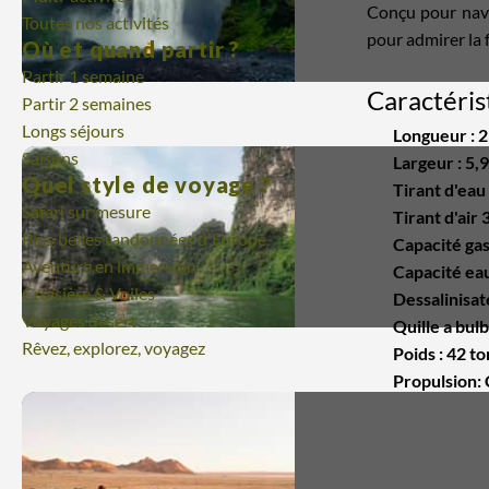
Conçu pour navig
Toutes nos activités
pour admirer la 
Où et quand partir ?
Partir 1 semaine
Caractéris
Partir 2 semaines
Longs séjours
Longueur : 
Saisons
Largeur : 5,
Quel style de voyage ?
Tirant d'eau
Safari sur mesure
Tirant d'air
Plus belles randonnées d'Europe
Capacité gas
Aventure en immersion
Capacité eau
Croisière & Voiles
Dessalinisat
Voyages désert
Quille a bul
Rêvez, explorez, voyagez
Poids : 42 t
Propulsion: