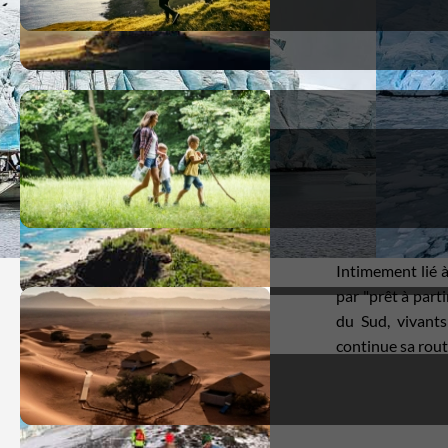
Intimement lié à
par "prêt à part
du Sud, vivant
continue sa rout