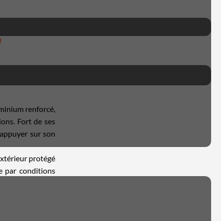
U
uminium renforcé,
ons. Fort de ses
s'appuyer sur son
extérieur protégé
e par conditions