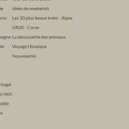
ie
Idées de weekends
roc
Les 10 plus beaux treks - Alpes
GR20 - Corse
pagne
La découverte des animaux
ie
Voyage Himalaya
Nouveautés
tugal
p-Vert
atie
ie