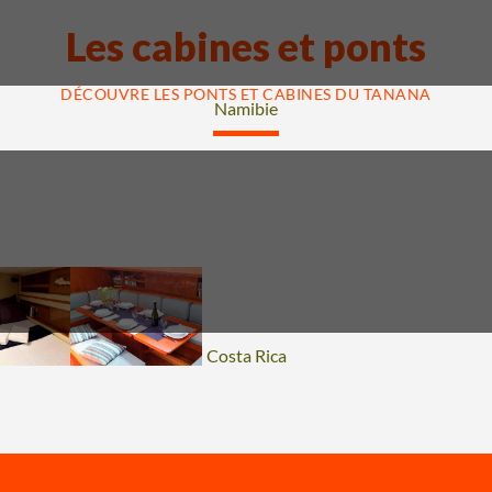
Les cabines et ponts
DÉCOUVRE LES PONTS ET CABINES DU TANANA
Voyage
Namibie
Voyage
Costa Rica