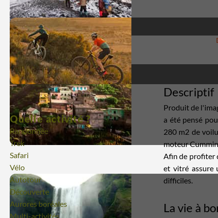
Descriptif
Produit de l'ima
Quelle activité ?
a été pensé pour
Randonnée
280 m2 de voilur
Trek
moteur Cummin
Safari
Afin de profiter
Vélo
et vitré assure
Autotour
difficiles.
Découverte
Aurores boréales
La vie à bo
Multi-activités