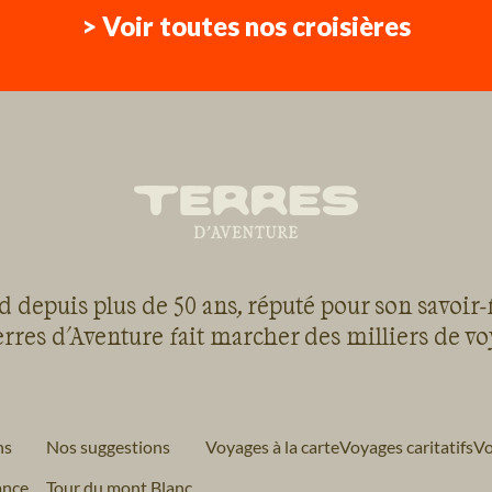
> Voir toutes nos croisières
 depuis plus de 50 ans, réputé pour son savoir-
rres d'Aventure fait marcher des milliers de v
ns
Nos suggestions
Voyages à la carte
Voyages caritatifs
Vo
ance
Tour du mont Blanc