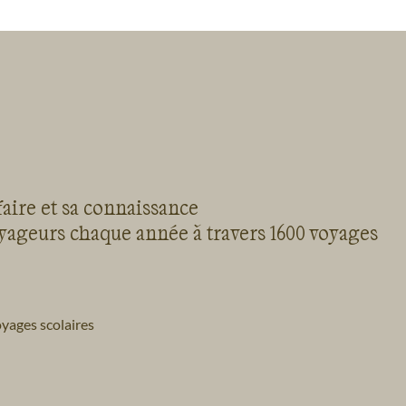
faire et sa connaissance
oyageurs chaque année à travers 1600 voyages
yages scolaires