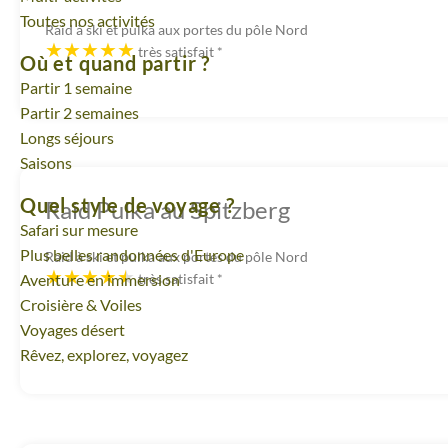
Toutes nos activités
Raid à ski et pulka aux portes du pôle Nord
très satisfait
*
Où et quand partir ?
Partir 1 semaine
Partir 2 semaines
Longs séjours
Saisons
Quel style de voyage ?
Raid Pulka au Spitzberg
Safari sur mesure
Plus belles randonnées d'Europe
Raid à ski et pulka aux portes du pôle Nord
Aventure en immersion
très satisfait
*
Croisière & Voiles
Voyages désert
Rêvez, explorez, voyagez