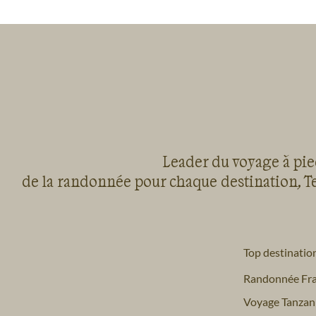
Leader du voyage à pied
de la randonnée pour chaque destination, Te
Top destinatio
Randonnée Fr
Voyage Tanzan