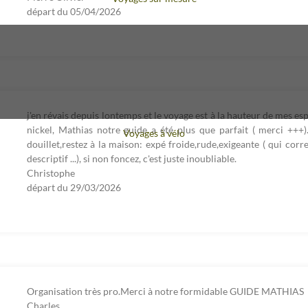
départ du
05/04/2026
j'en révais depuis lontemps et le voyage est à la hauteur de mes e
nickel, Mathias notre guide a été plus que parfait ( merci +++)
Voyages à vélo
douillet,restez à la maison: expé froide,rude,exigeante ( qui co
descriptif ...), si non foncez, c'est juste inoubliable.
Christophe
départ du
29/03/2026
Organisation très pro.Merci à notre formidable GUIDE MATHIAS
Charles