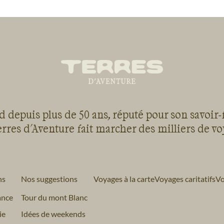
 depuis plus de 50 ans, réputé pour son savoir-
rres d'Aventure fait marcher des milliers de v
ns
Nos suggestions
Voyages à la carte
Voyages caritatifs
Vo
ance
Tour du mont Blanc
ie
Idées de weekends