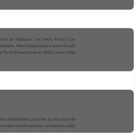
e se depasser ( et avoir froid!) Les
oubliable. Merci beaucoup a notre Guide
a Terre d'aventures et GNGL pour cette
les expéditions polaires La découverte
i donnent une dimension humaine à cette