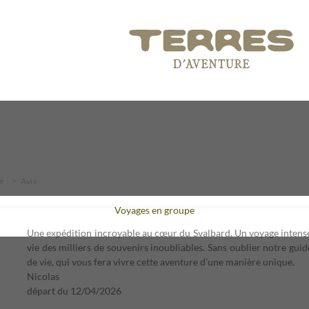
é
Avis
Voyages en groupe
Une expédition incroyable au cœur du Svalbard. Un voyage intense
vie des milliers de souvenirs inoubliables. Sans oublier notre gui
de vie, qui vous fera vivre cette aventure d’une manière unique.
Nicolas
départ du
12/04/2026