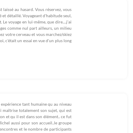
st laissé au hasard. Vous réservez, vous
é et détaillé. Voyageant d'habitude seul,
. Le voyage en lui-même, que dire....j'ai
ages comme nul part ailleurs, un milieu
osez votre cerveau et vous marchez/skiez
i, c'était un essai en vue d'un plus long
le expérience tant humaine qu au niveau
i maîtrise totalement son sujet, qui est
 et qu il est dans son élément.. ce fut
ichel aussi pour son accueil..le groupe
encontres et le nombre de participants