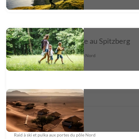
Un merveilleux voyage au Spitzberg
Raid à ski et pulka aux portes du pôle Nord
très satisfait
*
Spizberg avril 2026
Raid à ski et pulka aux portes du pôle Nord