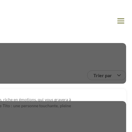
Trier par
, riche en émotions, qui vous gravera à
de Tito : une personne touchante, pleine