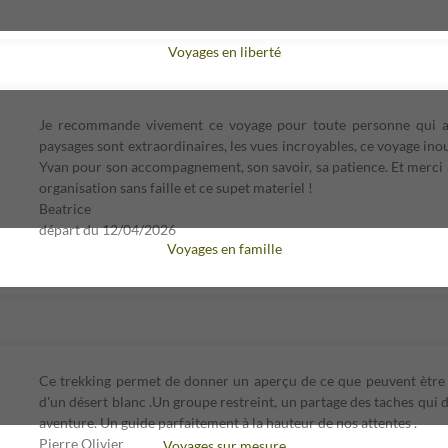
Voyages en liberté
Je recommande vivement ce voyage pour toute personne qui aim
paysages sont extraordinaires, les vues incroyables, ce voyage in
Yvan pour son accompagnement, son savoir, sa patience. Et merci 
organisation sans faille et ce supet materiel !
Beatrice
départ du
12/04/2026
Voyages en famille
Ce trekking permet de donner un aperçu de ce que peuvent ètre 
d'un désert blanc .Un groupe restreint, un partage des taches qu
aventure. Un guide parfaitement à la hauteur de nos attentes .
Pierre Olivier
Voyages sur mesure