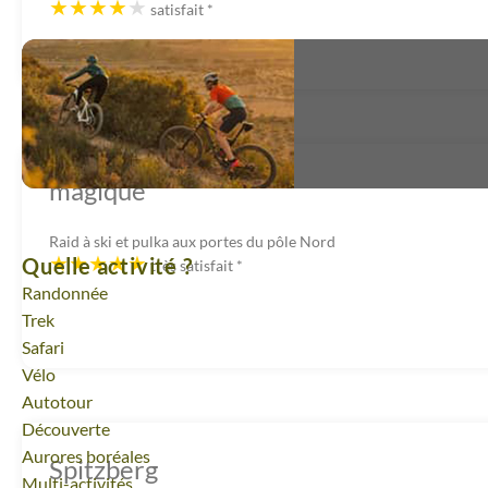
satisfait
*
magique
Raid à ski et pulka aux portes du pôle Nord
Quelle activité ?
très satisfait
*
Randonnée
Trek
Safari
Vélo
Autotour
Découverte
Aurores boréales
Spitzberg
Multi-activités