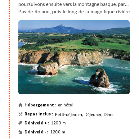
poursuivons ensuite vers la montagne basque, par le
Pas de Roland, puis le long de la magnifique rivière
du Baztan et enfin sur une route tranquille, non
ouverte à la circulation motorisée. Nous rejoignons
un col frontalier pour reprendre des forces en
dégustant un repas traditionnel dans une ferme
auberge typique. Nous terminons cette étape du
jour par une descente sur une magnifique route de
montagne pour terminer en beauté cette superbe
journée. Transfert (35min.) et installation dans notre
hébergement proche de Saint-Jean-Pied-de-Port
pour 3 nuits.
en hôtel
Petit-déjeuner, Déjeuner, Diner
1200 m
1200 m