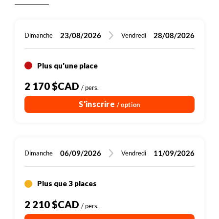
travaillant en biodynamie, avant de revenir vers
l’obtention de l’Appellation d’Origine Protégée
Plus de détails
41 km
Vélo
notre hébergement.
«Kintoa». Retour à Saint-Jean-Pied-de-Port pour
Plus de détails
notre dernière nuitée du séjour.
23/08/2026
28/08/2026
Dimanche
Vendredi
Plus qu'une place
2 170 $CAD
/ pers.
S'inscrire
/ option
06/09/2026
11/09/2026
Dimanche
Vendredi
Plus que 3 places
2 210 $CAD
/ pers.