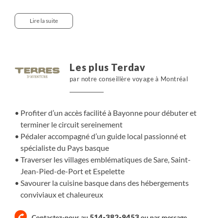
de petites routes entre océan et montagnes. Nous
traversons des villages préservés, longeons des maisons
Lire la suite
traditionnelles et flânons dans des ruelles paisibles.
Guidés par un accompagnateur passionné, nous
partageons les saveurs du terroir, entre fromages,
charcuteries et vins locaux, dans une atmosphère
Les plus Terdav
chaleureuse et conviviale.
par notre conseillère voyage à Montréal
Profiter d’un accès facilité à Bayonne pour débuter et
terminer le circuit sereinement
Pédaler accompagné d’un guide local passionné et
spécialiste du Pays basque
Traverser les villages emblématiques de Sare, Saint-
Jean-Pied-de-Port et Espelette
Savourer la cuisine basque dans des hébergements
conviviaux et chaleureux
514-382-9453
Contactez-nous au
ou par
message