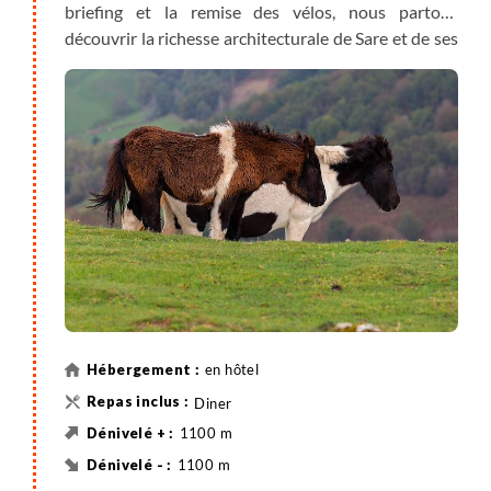
briefing et la remise des vélos, nous partons
découvrir la richesse architecturale de Sare et de ses
villages voisins. Ici, pas de frontière, nous sommes au
Pays basque, de belles routes de campagne nous
font découvrir le «pays des sorcières» et les villages
d’Etxalar et Zugarramurdi.
en hôtel
Diner
1100 m
1100 m