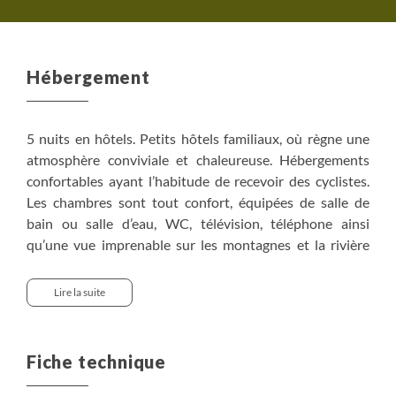
Hébergement
5 nuits en hôtels. Petits hôtels familiaux, où règne une
atmosphère conviviale et chaleureuse. Hébergements
confortables ayant l’habitude de recevoir des cyclistes.
Les chambres sont tout confort, équipées de salle de
bain ou salle d’eau, WC, télévision, téléphone ainsi
qu’une vue imprenable sur les montagnes et la rivière
environnante. Vous pouvez profiter de ce séjour en
chambre double, 2 lits séparés ou en chambre
Lire la suite
individuelle (sur demande avec supplément et en
fonction des disponibilités).
Fiche technique