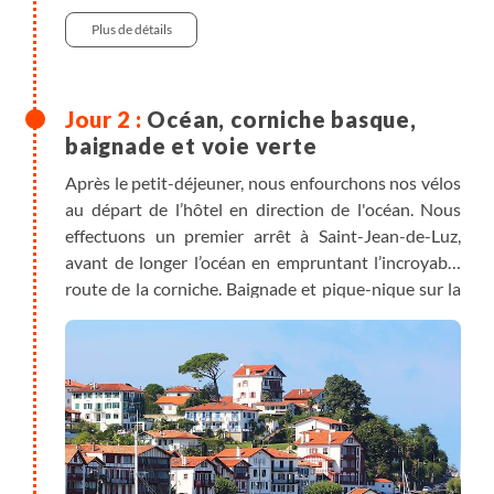
50 km
Vélo
Véhicule , entre 0h30 et 1h
Plus de détails
Océan, corniche basque,
baignade et voie verte
Après le petit-déjeuner, nous enfourchons nos vélos
au départ de l’hôtel en direction de l'océan. Nous
effectuons un premier arrêt à Saint-Jean-de-Luz,
avant de longer l’océan en empruntant l’incroyable
route de la corniche. Baignade et pique-nique sur la
plage d'Hendaye. La deuxième partie de la journée
se fera de l’autre côté de la frontière, en suivant la
voie verte, nous remontons le fleuve Bidasoa en
suivant le parcours d’une ancienne voie ferrée.
Seconde et dernière nuitée à Sare.