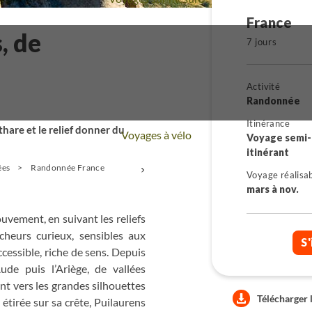
France
, de
7 jours
Activité
Randonnée
Itinérance
thare et le relief donner du
Voyages à vélo
Voyage semi-
itinérant
ées
Randonnée France
+
Voyage réalisa
mars à nov.
ouvement, en suivant les reliefs
cheurs curieux, sensibles aux
S'
cessible, riche de sens. Depuis
de puis l’Ariège, de vallées
nt vers les grandes silhouettes
Télécharger 
étirée sur sa crête, Puilaurens