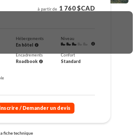
1 760 $CAD
à partir de
Hébergements
Niveau
En hôtel
Encadrements
Confort
Roadbook
Standard
ble
inscrire
/ Demander un devis
la fiche technique