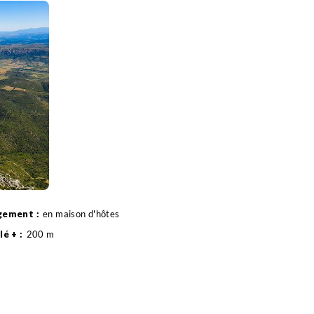
donnée à travers les vignobles des Corbières, la
en maison d'hôtes
200 m
10 km