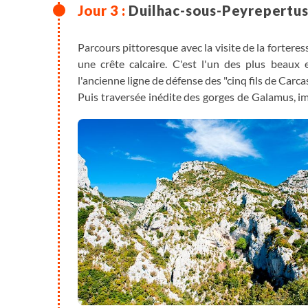
Duilhac-sous-Peyrepertus
Parcours pittoresque avec la visite de la fortere
une crête calcaire. C'est l'un des plus beaux
l'ancienne ligne de défense des "cinq fils de Carca
Puis traversée inédite des gorges de Galamus, i
L'Agly, rivière des aigles, de cascade en casca
s'accroche à mi-hauteur de falaise. Visite en cou
humble maison et d'un sanctuaire aménagé dans u