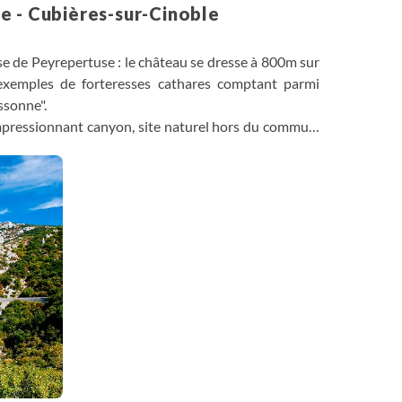
e - Cubières-sur-Cinoble
sse de Peyrepertuse : le château se dresse à 800m sur
 exemples de forteresses cathares comptant parmi
ssonne".
mpressionnant canyon, site naturel hors du commun.
de, a creusé le roc, où la route construite en 1884,
rs d’étape de l’ermitage de Galamus : il s'agit d'une
ne grotte entourée de buis et de chênes verts.