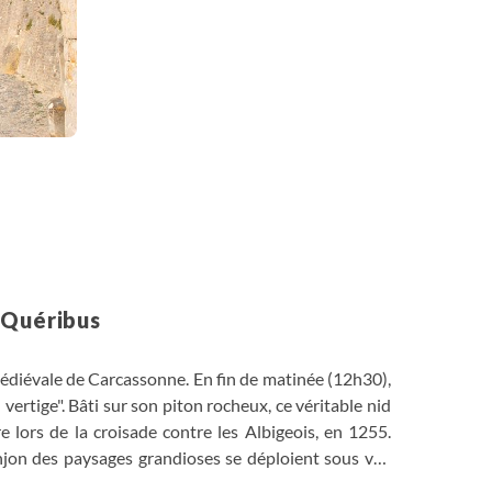
 Quéribus
 médiévale de Carcassonne. En fin de matinée (12h30),
 vertige". Bâti sur son piton rocheux, ce véritable nid
are lors de la croisade contre les Albigeois, en 1255.
jon des paysages grandioses se déploient sous vos
ussillon et des Corbières. Puis vous rejoindrez