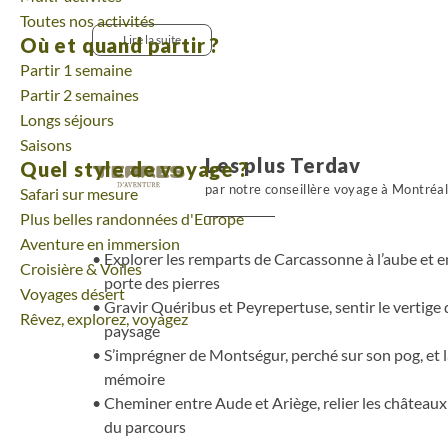
gardien des forêts, Puivert et son héritage troubad
Toutes nos activités
marche, ponctué de villages et de pauses contemplati
Lire la suite
Où et quand partir ?
vers Montségur, posé sur son pog à plus de 1200 m,
Partir 1 semaine
silence et la vue large donnent toute sa profonde
Partir 2 semaines
d’histoire.
Longs séjours
Saisons
Les plus Terdav
Quel style de voyage ?
par notre conseillère voyage à Montréa
Safari sur mesure
Plus belles randonnées d'Europe
Aventure en immersion
Explorer les remparts de Carcassonne à l’aube et ent
Croisière & Voiles
porte des pierres
Voyages désert
Gravir Quéribus et Peyrepertuse, sentir le vertige 
Rêvez, explorez, voyagez
paysage
S’imprégner de Montségur, perché sur son pog, et lai
mémoire
Cheminer entre Aude et Ariège, relier les châteaux
du parcours