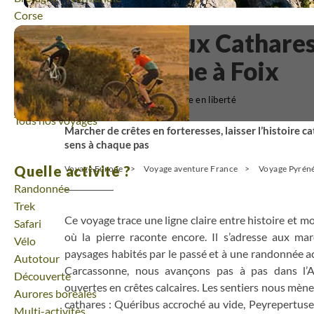
Voyage
Corse
Voyage
Massif Central
Les châteaux Cathares
Voyage
Pays Basque et Sud-Ouest
Carcassonne à Foix
Voyage
Provence - Côte d'Azur
Voyage
Pyrénées
(3)
Voyage en liberté
Voyage
Vallée de la Loire
Tous nos voyages
Marcher de crêtes en forteresses, laisser l’histoire ca
sens à chaque pas
Quelle activité ?
Voyage Europe
Voyage aventure France
Voyage Pyrén
Randonnée
Trek
Ce voyage trace une ligne claire entre histoire et m
Safari
où la pierre raconte encore. Il s’adresse aux mar
Vélo
paysages habités par le passé et à une randonnée ac
Autotour
Carcassonne, nous avançons pas à pas dans l’Au
Découverte
ouvertes en crêtes calcaires. Les sentiers nous mène
Aurores boréales
cathares : Quéribus accroché au vide, Peyrepertuse 
Multi-activités