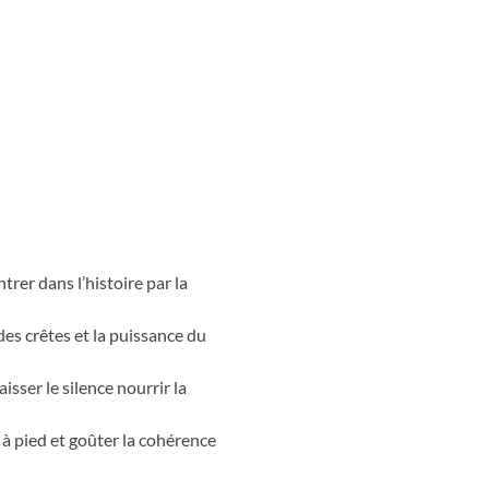
our. Le rythme est celui de la
ves. L’itinéraire s’élève enfin
 moment fort où l’altitude, le
ur à cette itinérance chargée
l
rer dans l’histoire par la
des crêtes et la puissance du
sser le silence nourrir la
 à pied et goûter la cohérence