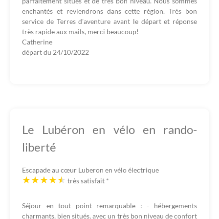
parfaitement situés et de très bon niveau. Nous sommes
enchantés et reviendrons dans cette région. Très bon
service de Terres d'aventure avant le départ et réponse
très rapide aux mails, merci beaucoup!
Catherine
départ du
24/10/2022
Le Lubéron en vélo en rando-
liberté
Escapade au cœur Luberon en vélo électrique
très satisfait
*
Séjour en tout point remarquable : - hébergements
charmants, bien situés, avec un très bon niveau de confort