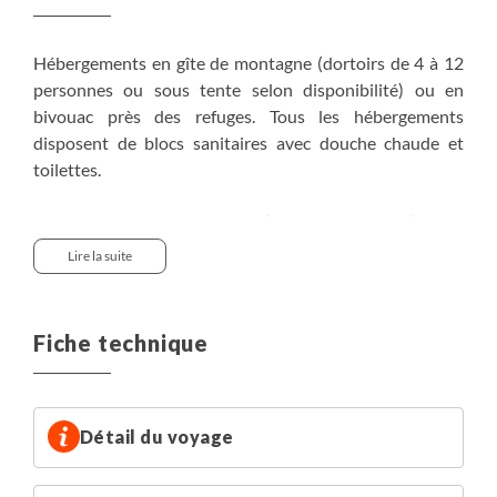
Hébergements en gîte de montagne (dortoirs de 4 à 12
personnes ou sous tente selon disponibilité) ou en
bivouac près des refuges. Tous les hébergements
disposent de blocs sanitaires avec douche chaude et
toilettes.
Des nuitées en chambre (avec supplément) sont
disponibles, en chambre double ou twin les jours 1, 2 et
Lire la suite
5.
Il faut être conscient que les lieux d’hébergement sont
Fiche technique
parfois d’un confort sommaire. Nous privilégions un
hébergement sous tente (parfois à monter et démonter
par vous-même) notamment sur le GR®20. Depuis
quelques années les punaises de lit ont fait leur
Détail du voyage
apparition, et ce, malgré les traitements fréquents de la
part des hébergeurs. Nous vous conseillons de pulvériser