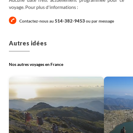
voyage. Pour plus d'informations :
Petit-déjeuner, Déjeuner, Diner
600 m
514-382-9453
Contactez-nous au
ou par
message
600 m
12 km
Randonnée
Plus de détails
Autres idées
Nos autres voyages en France