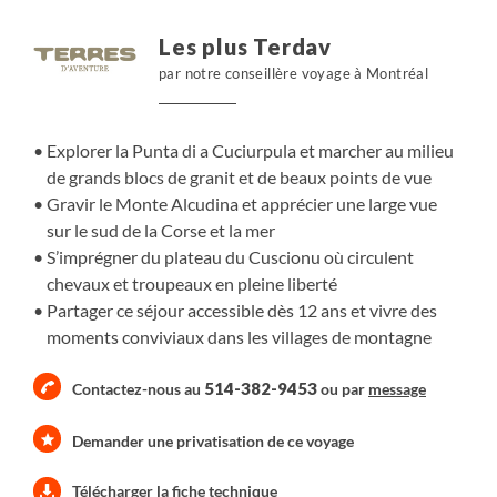
itinérance simple, engagée, nourrie de rencontres et
d’instants paisibles en gîte ou en bergerie.
Les plus Terdav
par notre conseillère voyage à Montréal
Explorer la Punta di a Cuciurpula et marcher au milieu
de grands blocs de granit et de beaux points de vue
Gravir le Monte Alcudina et apprécier une large vue
sur le sud de la Corse et la mer
S’imprégner du plateau du Cuscionu où circulent
chevaux et troupeaux en pleine liberté
Partager ce séjour accessible dès 12 ans et vivre des
moments conviviaux dans les villages de montagne
514-382-9453
Contactez-nous au
ou par
message
Demander une privatisation de ce voyage
Télécharger la fiche technique