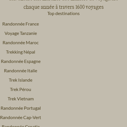
chaque année à travers 1600 voyages
Top destinations
Randonnée France
Voyage Tanzanie
Voyage
Provence - Côte d'Azur
Voyage
Pyrénées
Randonnée Maroc
Trekking Népal
Randonnée Espagne
Randonnée Italie
Trek Islande
Voyage
Sud-Ouest
Voyage
Vallée de la Loire
Trek Pérou
Trek Vietnam
Randonnée Portugal
Randonnée Cap-Vert
Randonnée Croatie