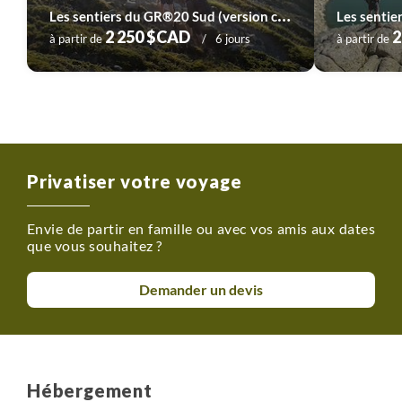
L
es sentiers du GR®20 Sud (version confort)
2 250 $CAD
2
à partir de
6 jours
à partir de
Privatiser votre voyage
Envie de partir en famille ou avec vos amis aux dates
que vous souhaitez ?
Demander un devis
Hébergement