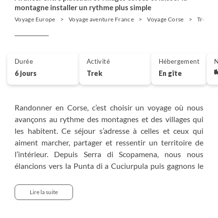
montagne installer un rythme plus simple
Voyage Europe
Voyage aventure France
Voyage Corse
Trek Fr
Durée
Activité
Hébergement
N
6 jours
Trek
En gîte
Randonner en Corse, c’est choisir un voyage où nous
avançons au rythme des montagnes et des villages qui
les habitent. Ce séjour s’adresse à celles et ceux qui
aiment marcher, partager et ressentir un territoire de
l’intérieur. Depuis Serra di Scopamena, nous nous
élancions vers la Punta di a Cuciurpula puis gagnons le
plateau du Cuscionu, espace vivant où circulent
troupeaux et lumière d’altitude. Nous gravissons le
Lire la suite
Monte Alcudina avant de descendre vers Cozzano et
Guitera, entre sentiers du GR®20 et Mare a Mare. Une