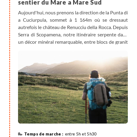
sentier du Mare a Mare Sud
Aujourd'hui, nous prenons la direction de la Punta di
a Cuciurpula, sommet à 1 164m où se dressaut
autrefois le château de Renucciu della Rocca. Depuis
Serra di Scopamena, notre itinéraire serpente dans
un décor minéral remarquable, entre blocs de granit
sculptés par le temps et vestiges d’un village
protohistorique. Les panoramas s’ouvrent sur les
aiguilles de Bavella et la Rocca sauvage. La descente
suit le sentier Mare a Mare Sud en direction
d’Aullène, village plein de caractère et de traditions
pastorales. La journée se termine par une soirée
conviviale et un dîner typiquement corse au gîte.
entre 5h et 5h30