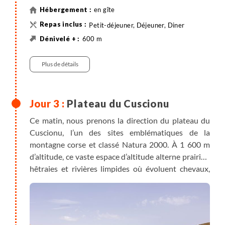
en gîte
Petit-déjeuner, Déjeuner, Diner
600 m
600 m
12 km
Randonnée
Plus de détails
Plateau du Cuscionu
Ce matin, nous prenons la direction du plateau du
Cuscionu, l’un des sites emblématiques de la
montagne corse et classé Natura 2000. À 1 600 m
d’altitude, ce vaste espace d’altitude alterne prairies,
hêtraies et rivières limpides où évoluent chevaux,
vaches et cochons en liberté. Après un court
transfert jusqu’au pont de Chiuvonu, notre chemin
monte en douceur vers la bergerie de Croci, étape du
GR®20. Installée dans un cadre isolé et entourée de