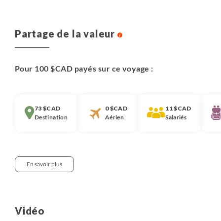
Partage de la valeur
Pour 100 $CAD payés sur ce voyage :
73 $CAD
0 $CAD
11 $CAD
Destination
Aérien
Salariés
En savoir plus
Notre approche :
Nous pensons qu’il est important que chaque
Vidéo