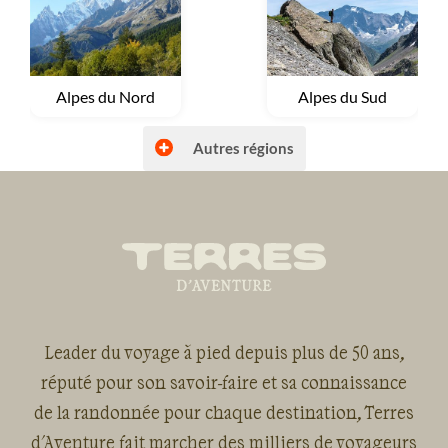
voyages.
Voyage
Alpes du Nord
Voyage
Alpes du Sud
Autres régions
Voyage
Autres régions (France)
Voyage
Bretagne et Normandie
Leader du voyage à pied depuis plus de 50 ans,
réputé pour son savoir-faire et sa connaissance
de la randonnée pour chaque destination, Terres
Voyage
Corse
Voyage
Massif Central
d'Aventure fait marcher des milliers de voyageurs