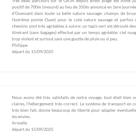
Très beau parcours sur le GR34 depuis Brest plage Ste Anne j
positif de 700m (mesuré) au lieu de 350m annoncé en 1ere journée 
d’Ouessant dans toute sa belle nature sauvage: champs de bruyè
l’extrême pointe Ouest pour le coté nature sauvage et parfois d
chemins sont très agréables à suivre: un tapis vert est déroulé de
itinérant (sans bagages) effectué par un temps agréable: ciel nua
trop violent et surtout sans une goutte de pluie ou si peu.
Philippe
départ du
15/09/2025
Nous avons été très satisfaits de notre voyage, tout était bien or
claires, l'hébergement très correct. Le système de transport en
très bien fait, donne beaucoup de liberté pour adapter éventuel
les envies.
Armelle
départ du
15/09/2025