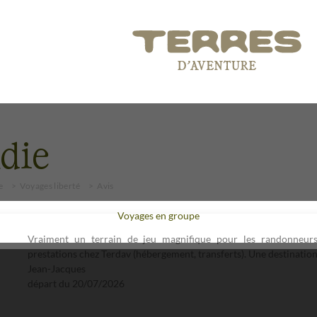
die
e
Voyages liberté
Avis
Voyages en groupe
Vraiment un terrain de jeu magnifique pour les randonneurs
prestations chez Terdav (hébergement, transferts). Une destination
Jean-Jacques
départ du
20/07/2026