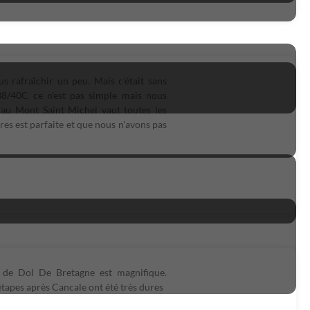
 rafraîchir un peu. Mais c'était sans
38/40C ce n'est pas simple mais nous
 au Mont Saint Michel vaut toutes les
es est parfaite et que nous n'avons pas
e de Dol De Bretagne est magnifique.
tapes après Cancale ont été très dures