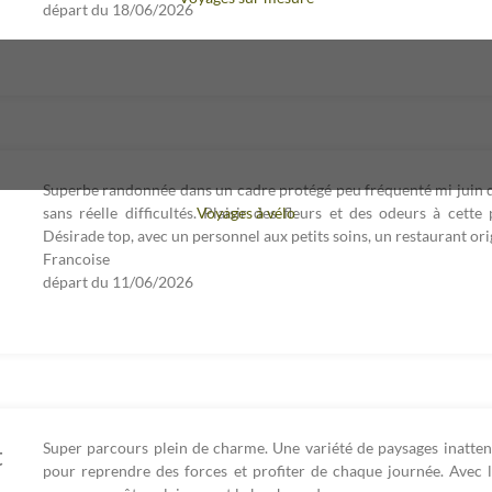
départ du
18/06/2026
Superbe randonnée dans un cadre protégé peu fréquenté mi juin
Voyages à vélo
sans réelle difficultés. Plaisir des fleurs et des odeurs à cett
Désirade top, avec un personnel aux petits soins, un restaurant orig
Francoise
départ du
11/06/2026
Super parcours plein de charme. Une variété de paysages inatte
t
pour reprendre des forces et profiter de chaque journée. Avec 