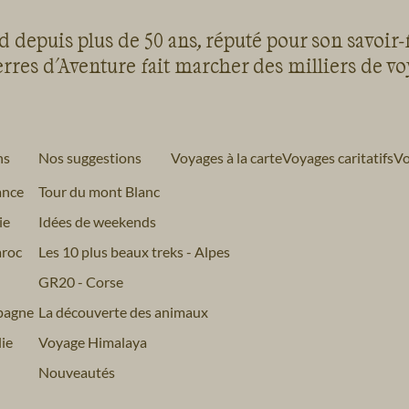
 depuis plus de 50 ans, réputé pour son savoir-
rres d'Aventure fait marcher des milliers de v
ns
Nos suggestions
Voyages à la carte
Voyages caritatifs
Vo
ance
Tour du mont Blanc
ie
Idées de weekends
roc
Les 10 plus beaux treks - Alpes
GR20 - Corse
pagne
La découverte des animaux
ie
Voyage Himalaya
Nouveautés