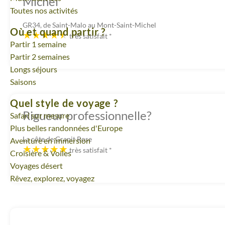
Michel
Toutes nos activités
GR34, de Saint-Malo au Mont-Saint-Michel
Où et quand partir ?
très satisfait
*
Partir 1 semaine
Partir 2 semaines
Longs séjours
Saisons
Quel style de voyage ?
Rigueur professionnelle?
Safari sur mesure
Plus belles randonnées d'Europe
La côte de Granit Rose
Aventure en immersion
très satisfait
*
Croisière & Voiles
Voyages désert
Rêvez, explorez, voyagez