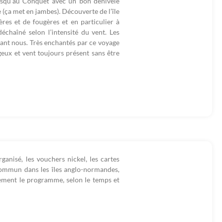
usqu'au Conquet avec un bon dénivelé
(ça met en jambes). Découverte de l’île
res et de fougères et en particulier à
échaîné selon l’intensité du vent. Les
vant nous. Très enchantés par ce voyage
geux et vent toujours présent sans être
ganisé, les vouchers nickel, les cartes
 commun dans les îles anglo-normandes,
lement le programme, selon le temps et