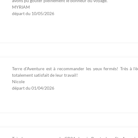
avons pu goûter pleinement le bonheur du voyage.
MYRIAM
départ du
10/05/2026
Terre d'Aventure est à recommander les yeux fermés! Très à l'é
totalement satisfait de leur travail!
Nicole
départ du
01/04/2026