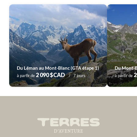
Voyage
Provence - Côte d'Azur
Voyage
Pyrénées
Voyage
Sud-Ouest
Voyage
Vallée de la Loire
Du Léman au Mont-Blanc (GTA étape 1)
2 090 $CAD
2
à partir de
7 jours
à partir de