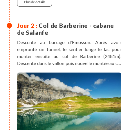
Plus de détails
Col de Barberine - cabane
de Salanfe
Descente au barrage d'Emosson. Après avoir
emprunté un tunnel, le sentier longe le lac pour
monter ensuite au col de Barberine (2481m).
Descente dans le vallon puis nouvelle montée au col
d’Emaney (2462m). Ambiance haute montagne sous
le Ruan et la Tour Salière (3220m). Descente vers le
lac de barrage de Salanfe, assis entre deux nappes
géologiques. Nuit en refuge au bord du lac, sans les
bagages.