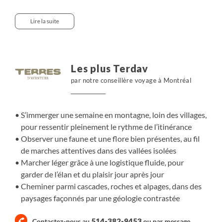
Entre Mont-Blanc et lac Léman, nous cheminons à cheval
sur la frontière franco-suisse, au cœur des Dents
Lire la suite
Blanches, des Dents du Midi, du Tenneverge, du mont
Ruan et des Aiguilles Rouges. Le relief plissé dessine un
territoire contrasté, tantôt minéral, tantôt pastoral.
Nous franchissons des hauts cols, parfois équipés de
Les plus Terdav
passages câblés, pour rejoindre des vallées isolées. Lacs
par notre conseillère voyage à Montréal
d’altitude, cascades, alpages paisibles rythment la
progression. Une randonnée en immersion, exigeante et
équilibrée, où le corps s’engage et l’esprit se déconnecte,
S’immerger une semaine en montagne, loin des villages,
portée par la simplicité des grands espaces alpins et le
pour ressentir pleinement le rythme de l’itinérance
plaisir de partager la marche.
Observer une faune et une flore bien présentes, au fil
de marches attentives dans des vallées isolées
Marcher léger grâce à une logistique fluide, pour
garder de l’élan et du plaisir jour après jour
Cheminer parmi cascades, roches et alpages, dans des
paysages façonnés par une géologie contrastée
514-382-9453
Contactez-nous au
ou par
message