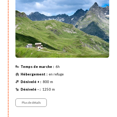
combes de Bonavau, il est fréquent d'y observer des
hardes de chamois ! Nuit en refuge dans le très
authentique village d'alpage de Barme, avec les
bagages.
6h
en refuge
800 m
1250 m
Randonnée
Plus de détails