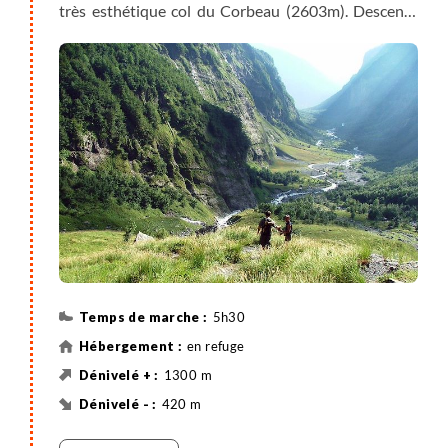
très esthétique col du Corbeau (2603m). Descente
dans le cirque du Vieux-Emosson en passant sur le
site des surprenantes traces de dinosaures.
Nuit en refuge au pied du lac, sans les bagages.
5h30
en refuge
1300 m
420 m
Randonnée