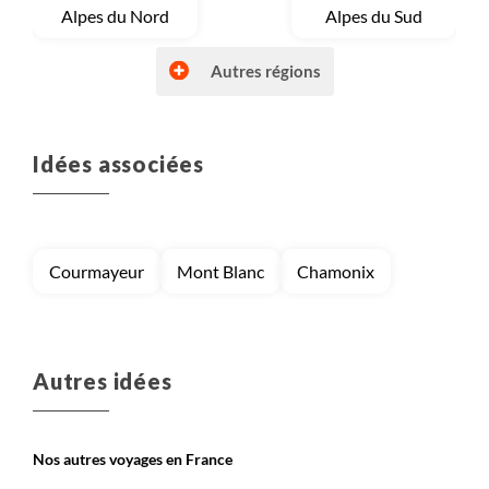
Voyage
Alpes du Nord
Voyage
Alpes du Sud
Autres régions
Idées associées
Voyage
Autres régions (France)
Voyage
Bretagne et Normandie
Courmayeur
Mont Blanc
Chamonix
Voyage
Corse
Voyage
Massif Central
Autres idées
Nos autres voyages en France