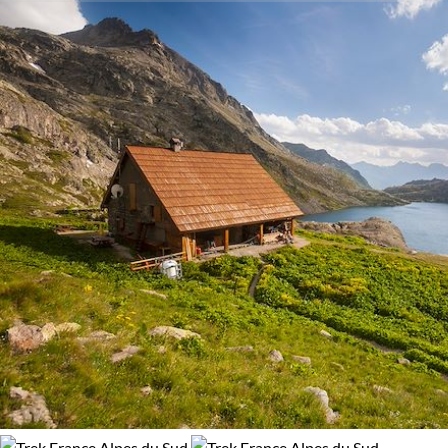
Budget
patrimoine local se révèlent à chaque détour. Préparez-vous à
vivre une traversée remarquable, marquée par une diversité
De 2 000 à 3 000 $CAD
de paysages et une authenticité sans pareil, au coeur d'une
région qui tisse subtilement le lien entre ambiances alpine et
Plus de 3 000 $CAD
provençale.